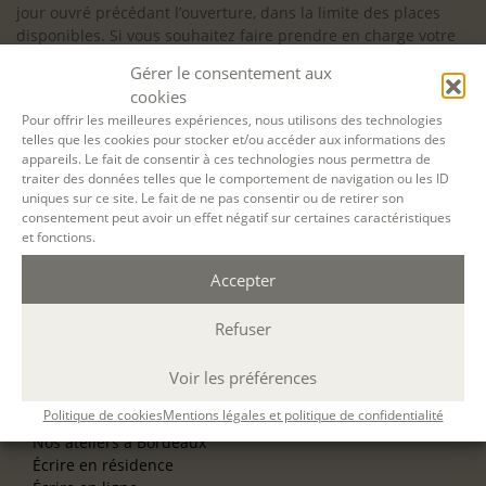
jour ouvré précédant l’ouverture, dans la limite des places
disponibles. Si vous souhaitez faire prendre en charge votre
formation (Afdas, France Travail…), la demande d’inscription
Gérer le consentement aux
est à effectuer au plus tard un mois avant le début de la
cookies
formation.
Pour offrir les meilleures expériences, nous utilisons des technologies
telles que les cookies pour stocker et/ou accéder aux informations des
NOS ATELIERS
appareils. Le fait de consentir à ces technologies nous permettra de
Découverte
traiter des données telles que le comportement de navigation ou les ID
L’école d’écriture
uniques sur ce site. Le fait de ne pas consentir ou de retirer son
La fabrique du manuscrit
consentement peut avoir un effet négatif sur certaines caractéristiques
Les stages pour artistes-auteurs
et fonctions.
Se former à la biographie
Se former à l’animation
Accepter
Refuser
NOS SERVICES
OFFRIR UN ATELIER
NOS VILLES
Voir les préférences
Nos ateliers à Paris
Politique de cookies
Mentions légales et politique de confidentialité
Nos ateliers à Lyon
Nos ateliers à Bordeaux
Écrire en résidence