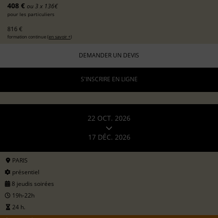
408 €
ou 3 x 136€
pour les particuliers
816 €
formation continue (
en savoir +
)
DEMANDER UN DEVIS
S'INSCRIRE EN LIGNE
22 OCT. 2026
17 DÉC. 2026
PARIS
présentiel
8 jeudis soirées
19h-22h
24 h.