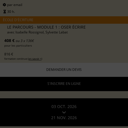
par email
30 h.
ÉCOLE D'ÉCRITURE
LE PARCOURS - MODULE 1 : OSER ÉCRIRE
avec
Isabelle Rossignol, Sylvette Labat
408 €
ou 3 x 136€
pour les particuliers
816 €
formation continue (
en savoir +
)
DEMANDER UN DEVIS
S'INSCRIRE EN LIGNE
03 OCT. 2026
21 NOV. 2026