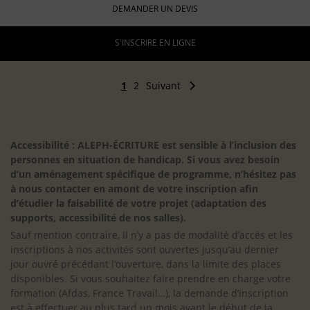
DEMANDER UN DEVIS
S'INSCRIRE EN LIGNE
1
2
Suivant
Accessibilité : ALEPH-ÉCRITURE est sensible à l’inclusion des
personnes en situation de handicap. Si vous avez besoin
d’un aménagement spécifique de programme, n’hésitez pas
à nous contacter en amont de votre inscription afin
d’étudier la faisabilité de votre projet (adaptation des
supports, accessibilité de nos salles).
Sauf mention contraire, il n’y a pas de modalité d’accès et les
inscriptions à nos activités sont ouvertes jusqu’au dernier
jour ouvré précédant l’ouverture, dans la limite des places
disponibles. Si vous souhaitez faire prendre en charge votre
formation (Afdas, France Travail…), la demande d’inscription
est à effectuer au plus tard un mois avant le début de la