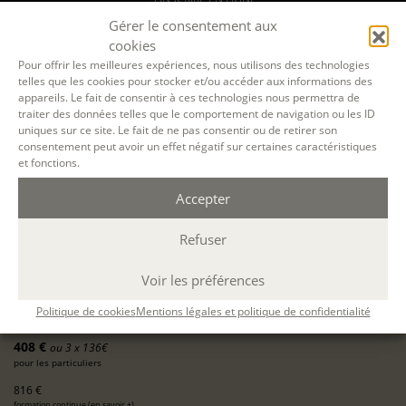
Gérer le consentement aux
cookies
Pour offrir les meilleures expériences, nous utilisons des technologies
12 OCT. 2026
telles que les cookies pour stocker et/ou accéder aux informations des
appareils. Le fait de consentir à ces technologies nous permettra de
07 DÉC. 2026
traiter des données telles que le comportement de navigation ou les ID
uniques sur ce site. Le fait de ne pas consentir ou de retirer son
consentement peut avoir un effet négatif sur certaines caractéristiques
A DISTANCE
et fonctions.
par Teams
8 lundis en soirée
Accepter
19h-22h
24 h.
Refuser
ÉCOLE D'ÉCRITURE
Voir les préférences
LE PARCOURS - MODULE 1 : OSER ÉCRIRE
12 oct 2026, 19 oct 2026, 02 nov 2026, 09 nov 2026, 16 nov 2026, 23 nov 2026, 30
Politique de cookies
Mentions légales et politique de confidentialité
nov 2026, 07 déc 2026
avec
Sylvette Labat
408 €
ou 3 x 136€
pour les particuliers
816 €
formation continue (
en savoir +
)