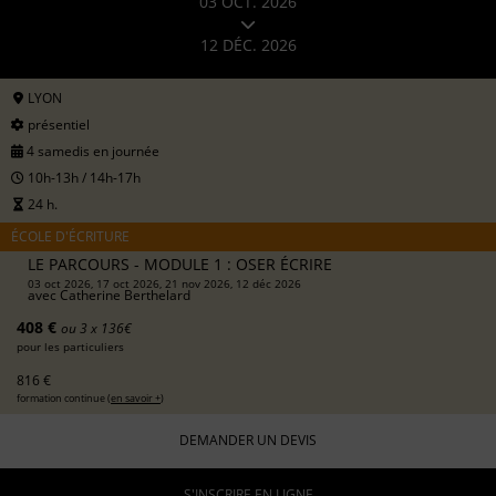
03 OCT. 2026
12 DÉC. 2026
LYON
présentiel
4 samedis en journée
10h-13h / 14h-17h
24 h.
ÉCOLE D'ÉCRITURE
LE PARCOURS - MODULE 1 : OSER ÉCRIRE
03 oct 2026, 17 oct 2026, 21 nov 2026, 12 déc 2026
avec
Catherine Berthelard
408 €
ou 3 x 136€
pour les particuliers
816 €
formation continue (
en savoir +
)
DEMANDER UN DEVIS
S'INSCRIRE EN LIGNE