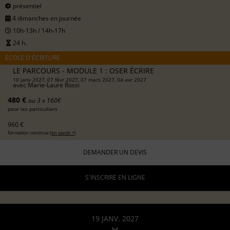
présentiel
4 dimanches en journée
10h-13h / 14h-17h
24 h.
ÉCOLE D'ÉCRITURE
LE PARCOURS - MODULE 1 : OSER ÉCRIRE
10 janv 2027, 07 févr 2027, 07 mars 2027, 04 avr 2027
avec
Marie-Laure Rossi
480 €
ou 3 x 160€
pour les particuliers
960 €
formation continue (
en savoir +
)
DEMANDER UN DEVIS
S'INSCRIRE EN LIGNE
19 JANV. 2027