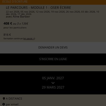
ÉCOLE D'ÉCRITURE
LE PARCOURS - MODULE 1 : OSER ÉCRIRE
22 oct 2026, 05 nov 2026, 12 nov 2026, 19 nov 2026, 26 nov 2026, 03 déc 2026, 10
déc 2026, 17 déc 2026
avec
Aline Barbier
408 €
ou 3 x 136€
pour les particuliers
816 €
formation continue (
en savoir +
)
DEMANDER UN DEVIS
S'INSCRIRE EN LIGNE
05 JANV. 2027
29 MARS 2027
A DISTANCE
par email