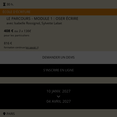
30 h.
ÉCOLE D'ÉCRITURE
LE PARCOURS - MODULE 1 : OSER ÉCRIRE
avec
Isabelle Rossignol, Sylvette Labat
408 €
ou 3 x 136€
pour les particuliers
816 €
formation continue (
en savoir +
)
DEMANDER UN DEVIS
S'INSCRIRE EN LIGNE
10 JANV. 2027
04 AVRIL 2027
PARIS