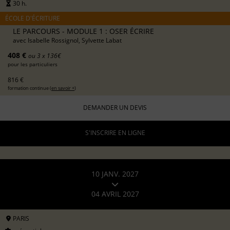
30 h.
ÉCOLE D'ÉCRITURE
LE PARCOURS - MODULE 1 : OSER ÉCRIRE
avec
Isabelle Rossignol, Sylvette Labat
408 €
ou 3 x 136€
pour les particuliers
816 €
formation continue (
en savoir +
)
DEMANDER UN DEVIS
S'INSCRIRE EN LIGNE
10 JANV. 2027
04 AVRIL 2027
PARIS