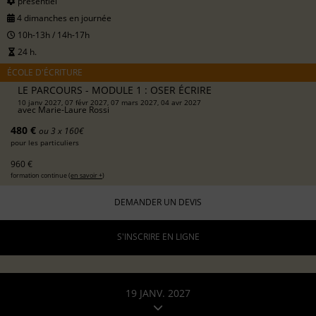
présentiel
4 dimanches en journée
10h-13h / 14h-17h
24 h.
ÉCOLE D'ÉCRITURE
LE PARCOURS - MODULE 1 : OSER ÉCRIRE
10 janv 2027, 07 févr 2027, 07 mars 2027, 04 avr 2027
avec
Marie-Laure Rossi
480 €
ou 3 x 160€
pour les particuliers
960 €
formation continue (
en savoir +
)
DEMANDER UN DEVIS
S'INSCRIRE EN LIGNE
19 JANV. 2027