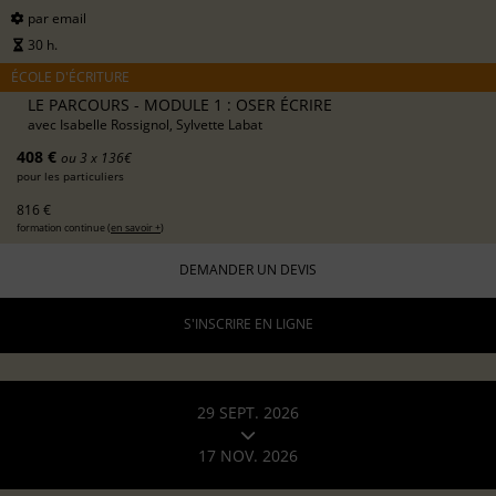
par email
30 h.
ÉCOLE D'ÉCRITURE
LE PARCOURS - MODULE 1 : OSER ÉCRIRE
avec
Isabelle Rossignol, Sylvette Labat
408 €
ou 3 x 136€
pour les particuliers
816 €
formation continue (
en savoir +
)
DEMANDER UN DEVIS
S'INSCRIRE EN LIGNE
29 SEPT. 2026
17 NOV. 2026