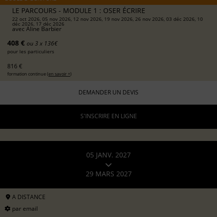
LE PARCOURS - MODULE 1 : OSER ÉCRIRE
22 oct 2026, 05 nov 2026, 12 nov 2026, 19 nov 2026, 26 nov 2026, 03 déc 2026, 10
déc 2026, 17 déc 2026
avec
Aline Barbier
408 €
ou 3 x 136€
pour les particuliers
816 €
formation continue (
en savoir +
)
DEMANDER UN DEVIS
S'INSCRIRE EN LIGNE
05 JANV. 2027
29 MARS 2027
A DISTANCE
par email