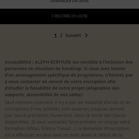
DEMANDER UN DEVIS
S'INSCRIRE EN LIGNE
1
2
Suivant
Accessibilité : ALEPH-ÉCRITURE est sensible à l’inclusion des
personnes en situation de handicap. Si vous avez besoin
d’un aménagement spécifique de programme, n’hésitez pas
à nous contacter en amont de votre inscription afin
d’étudier la faisabilité de votre projet (adaptation des
supports, accessibilité de nos salles).
Sauf mention contraire, il n’y a pas de modalité d’accès et les
inscriptions à nos activités sont ouvertes jusqu’au dernier
jour ouvré précédant l’ouverture, dans la limite des places
disponibles. Si vous souhaitez faire prendre en charge votre
formation (Afdas, France Travail…), la demande d’inscription
est à effectuer au plus tard un mois avant le début de la