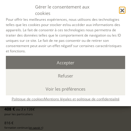
Gérer le consentement aux
cookies
Pour offrir les meilleures expériences, nous utilisons des technologies
03 OCT. 2026
telles que les cookies pour stocker et/ou accéder aux informations des
appareils. Le fait de consentir à ces technologies nous permettra de
12 DÉC. 2026
traiter des données telles que le comportement de navigation ou les ID
uniques sur ce site. Le fait de ne pas consentir ou de retirer son
consentement peut avoir un effet négatif sur certaines caractéristiques
LYON
et fonctions.
présentiel
Accepter
4 samedis en journée
10h-13h / 14h-17h
Refuser
24 h.
ÉCOLE D'ÉCRITURE
Voir les préférences
LE PARCOURS - MODULE 1 : OSER ÉCRIRE
03 oct 2026, 17 oct 2026, 21 nov 2026, 12 déc 2026
Politique de cookies
Mentions légales et politique de confidentialité
avec
Catherine Berthelard
408 €
ou 3 x 136€
pour les particuliers
816 €
formation continue (
en savoir +
)