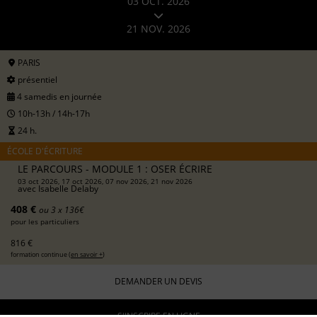
03 OCT. 2026
21 NOV. 2026
PARIS
présentiel
4 samedis en journée
10h-13h / 14h-17h
24 h.
ÉCOLE D'ÉCRITURE
LE PARCOURS - MODULE 1 : OSER ÉCRIRE
03 oct 2026, 17 oct 2026, 07 nov 2026, 21 nov 2026
avec
Isabelle Delaby
408 €
ou 3 x 136€
pour les particuliers
816 €
formation continue (
en savoir +
)
DEMANDER UN DEVIS
S'INSCRIRE EN LIGNE