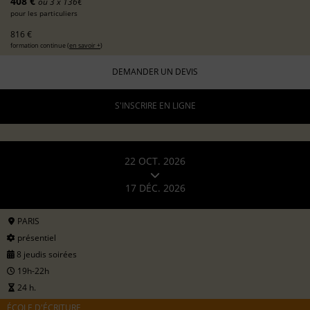
408 €
ou 3 x 136€
pour les particuliers
816 €
formation continue (
en savoir +
)
DEMANDER UN DEVIS
S'INSCRIRE EN LIGNE
22 OCT. 2026
17 DÉC. 2026
PARIS
présentiel
8 jeudis soirées
19h-22h
24 h.
ÉCOLE D'ÉCRITURE