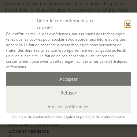
jour ouvré précédant l’ouverture, dans la limite des places
disponibles. Si vous souhaitez faire prendre en charge votre
formation (Afdas, France Travail…), la demande d’inscription
Gérer le consentement aux
est à effectuer au plus tard un mois avant le début de la
cookies
formation.
Pour offrir les meilleures expériences, nous utilisons des technologies
telles que les cookies pour stocker et/ou accéder aux informations des
NOS ATELIERS
appareils. Le fait de consentir à ces technologies nous permettra de
Découverte
traiter des données telles que le comportement de navigation ou les ID
L’école d’écriture
uniques sur ce site. Le fait de ne pas consentir ou de retirer son
La fabrique du manuscrit
consentement peut avoir un effet négatif sur certaines caractéristiques
Les stages pour artistes-auteurs
et fonctions.
Se former à la biographie
Se former à l’animation
Accepter
Refuser
NOS SERVICES
OFFRIR UN ATELIER
NOS VILLES
Voir les préférences
Nos ateliers à Paris
Politique de cookies
Mentions légales et politique de confidentialité
Nos ateliers à Lyon
Nos ateliers à Bordeaux
Écrire en résidence