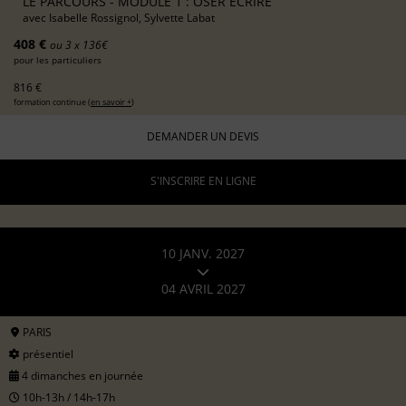
LE PARCOURS - MODULE 1 : OSER ÉCRIRE
avec
Isabelle Rossignol, Sylvette Labat
408 €
ou 3 x 136€
pour les particuliers
816 €
formation continue (
en savoir +
)
DEMANDER UN DEVIS
S'INSCRIRE EN LIGNE
10 JANV. 2027
04 AVRIL 2027
PARIS
présentiel
4 dimanches en journée
10h-13h / 14h-17h