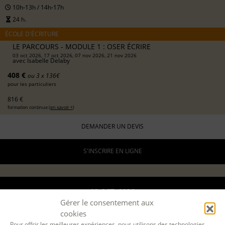
10h-13h / 14h-17h
24 h.
ÉCOLE D'ÉCRITURE
LE PARCOURS - MODULE 1 : OSER ÉCRIRE
03 oct 2026, 17 oct 2026, 07 nov 2026, 21 nov 2026
avec
Isabelle Delaby
408 €
ou 3 x 136€
pour les particuliers
816 €
formation continue (
en savoir +
)
DEMANDER UN DEVIS
S'INSCRIRE EN LIGNE
03 OCT. 2026
Gérer le consentement aux
12 DÉC. 2026
cookies
Pour offrir les meilleures expériences, nous utilisons des technologies