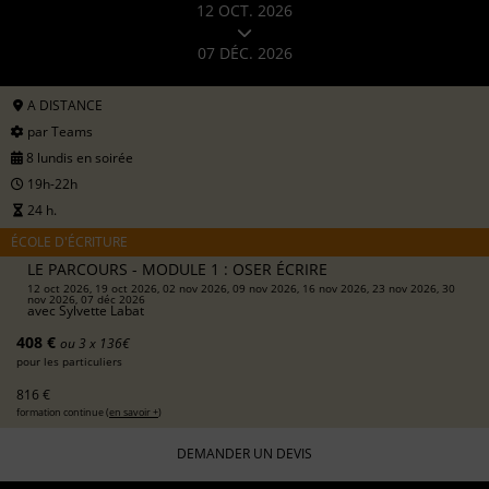
12 OCT. 2026
07 DÉC. 2026
A DISTANCE
par Teams
8 lundis en soirée
19h-22h
24 h.
ÉCOLE D'ÉCRITURE
LE PARCOURS - MODULE 1 : OSER ÉCRIRE
12 oct 2026, 19 oct 2026, 02 nov 2026, 09 nov 2026, 16 nov 2026, 23 nov 2026, 30
nov 2026, 07 déc 2026
avec
Sylvette Labat
408 €
ou 3 x 136€
pour les particuliers
816 €
formation continue (
en savoir +
)
DEMANDER UN DEVIS