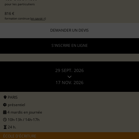
pour les particuliers
816 €
formation continue (
en savoir +
)
DEMANDER UN DEVIS
S'INSCRIRE EN LIGNE
29 SEPT. 2026
17 NOV. 2026
PARIS
présentiel
4 mardis en journée
10h-13h / 14h-17h
24 h.
ÉCOLE D'ÉCRITURE