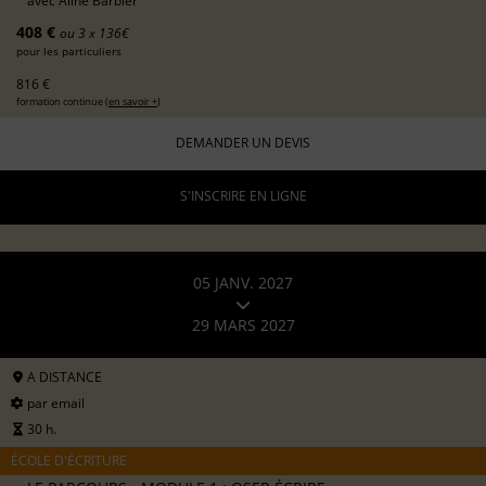
avec
Aline Barbier
408 €
ou 3 x 136€
pour les particuliers
816 €
formation continue (
en savoir +
)
DEMANDER UN DEVIS
S'INSCRIRE EN LIGNE
05 JANV. 2027
29 MARS 2027
A DISTANCE
par email
30 h.
ÉCOLE D'ÉCRITURE