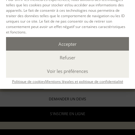
telles que les cookies pour stocker et/ou accéder aux informations des
LYON
appareils. Le fait de consentir à ces technologies nous permettra de
présentiel
traiter des données telles que le comportement de navigation ou les ID
4 samedis en journée
uniques sur ce site. Le fait de ne pas consentir ou de retirer son
consentement peut avoir un effet négatif sur certaines caractéristiques
10h-13h / 14h-17h
et fonctions.
24 h.
Accepter
ÉCOLE D'ÉCRITURE
LE PARCOURS - MODULE 1 : OSER ÉCRIRE
03 oct 2026, 17 oct 2026, 21 nov 2026, 12 déc 2026
Refuser
avec
Catherine Berthelard
408 €
ou 3 x 136€
Voir les préférences
pour les particuliers
Politique de cookies
Mentions légales et politique de confidentialité
816 €
formation continue (
en savoir +
)
DEMANDER UN DEVIS
S'INSCRIRE EN LIGNE