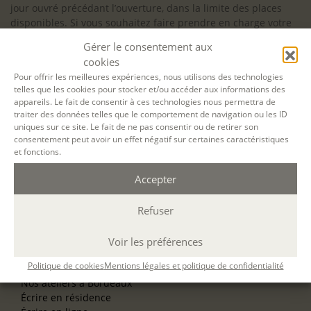
jour ouvré précédant l’ouverture, dans la limite des places
disponibles. Si vous souhaitez faire prendre en charge votre
formation (Afdas, France Travail…), la demande d’inscription
Gérer le consentement aux
est à effectuer au plus tard un mois avant le début de la
cookies
formation.
Pour offrir les meilleures expériences, nous utilisons des technologies
telles que les cookies pour stocker et/ou accéder aux informations des
NOS ATELIERS
appareils. Le fait de consentir à ces technologies nous permettra de
Découverte
traiter des données telles que le comportement de navigation ou les ID
L’école d’écriture
uniques sur ce site. Le fait de ne pas consentir ou de retirer son
La fabrique du manuscrit
consentement peut avoir un effet négatif sur certaines caractéristiques
Les stages pour artistes-auteurs
et fonctions.
Se former à la biographie
Se former à l’animation
Accepter
Refuser
NOS SERVICES
OFFRIR UN ATELIER
NOS VILLES
Voir les préférences
Nos ateliers à Paris
Politique de cookies
Mentions légales et politique de confidentialité
Nos ateliers à Lyon
Nos ateliers à Bordeaux
Écrire en résidence