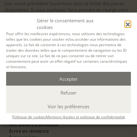
jour ouvré précédant l’ouverture, dans la limite des places
disponibles. Si vous souhaitez faire prendre en charge votre
formation (Afdas, France Travail…), la demande d’inscription
Gérer le consentement aux
est à effectuer au plus tard un mois avant le début de la
cookies
formation.
Pour offrir les meilleures expériences, nous utilisons des technologies
telles que les cookies pour stocker et/ou accéder aux informations des
NOS ATELIERS
appareils. Le fait de consentir à ces technologies nous permettra de
Découverte
traiter des données telles que le comportement de navigation ou les ID
L’école d’écriture
uniques sur ce site. Le fait de ne pas consentir ou de retirer son
La fabrique du manuscrit
consentement peut avoir un effet négatif sur certaines caractéristiques
Les stages pour artistes-auteurs
et fonctions.
Se former à la biographie
Se former à l’animation
Accepter
Refuser
NOS SERVICES
OFFRIR UN ATELIER
NOS VILLES
Voir les préférences
Nos ateliers à Paris
Politique de cookies
Mentions légales et politique de confidentialité
Nos ateliers à Lyon
Nos ateliers à Bordeaux
Écrire en résidence