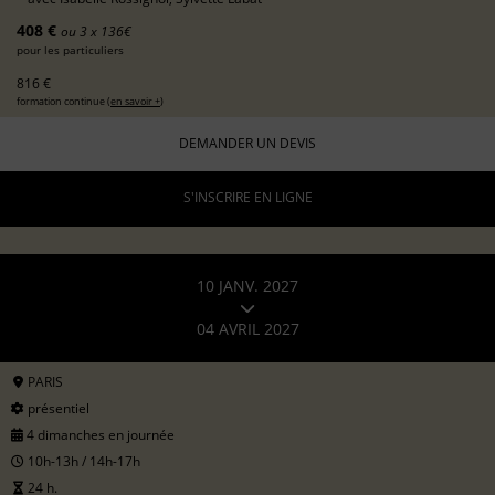
408 €
ou 3 x 136€
pour les particuliers
816 €
formation continue (
en savoir +
)
DEMANDER UN DEVIS
S'INSCRIRE EN LIGNE
10 JANV. 2027
04 AVRIL 2027
PARIS
présentiel
4 dimanches en journée
10h-13h / 14h-17h
24 h.