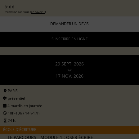
816 €
formation continue (
en savoir +
)
DEMANDER UN DEVIS
S'INSCRIRE EN LIGNE
29 SEPT. 2026
17 NOV. 2026
PARIS
présentiel
4 mardis en journée
10h-13h / 14h-17h
24 h.
ÉCOLE D'ÉCRITURE
LE PARCOURS - MODULE 1 : OSER ÉCRIRE