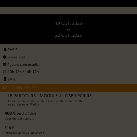
19 OCT. 2026
22 OCT. 2026
PARIS
présentiel
4 jours consécutifs
10h-13h / 14h-17h
24 h.
ÉCOLE D'ÉCRITURE
LE PARCOURS - MODULE 1 : OSER ÉCRIRE
19 oct 2026, 20 oct 2026, 21 oct 2026, 22 oct 2026
avec
Valérie Mello
408 €
ou 3 x 136€
pour les particuliers
816 €
formation continue (
en savoir +
)