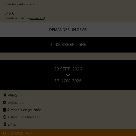
pour les particuliers
816 €
formation continue (
en savoir +
)
DEMANDER UN DEVIS
S'INSCRIRE EN LIGNE
29 SEPT. 2026
17 NOV. 2026
PARIS
présentiel
4 mardis en journée
10h-13h / 14h-17h
24 h.
ÉCOLE D'ÉCRITURE