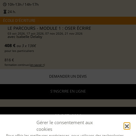
10h-13h / 14h-17h
24 h.
ÉCOLE D'ÉCRITURE
LE PARCOURS - MODULE 1 : OSER ÉCRIRE
03 oct 2026, 17 oct 2026, 07 nov 2026, 21 nov 2026
avec
Isabelle Delaby
408 €
ou 3 x 136€
pour les particuliers
816 €
formation continue (
en savoir +
)
DEMANDER UN DEVIS
S'INSCRIRE EN LIGNE
03 OCT. 2026
Gérer le consentement aux
12 DÉC. 2026
cookies
Pour offrir les meilleures expériences, nous utilisons des technologies