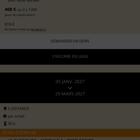
avec
Aline Barbier
408 €
ou 3 x 136€
pour les particuliers
816 €
formation continue (
en savoir +
)
DEMANDER UN DEVIS
S'INSCRIRE EN LIGNE
05 JANV. 2027
29 MARS 2027
A DISTANCE
par email
30 h.
ÉCOLE D'ÉCRITURE