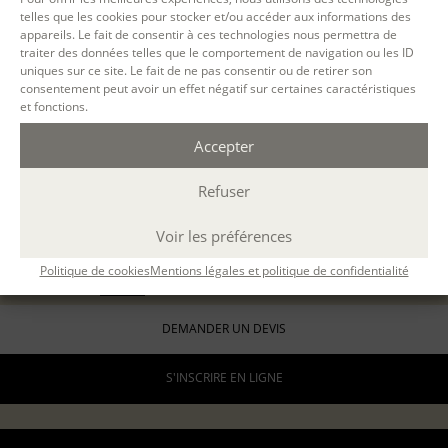
telles que les cookies pour stocker et/ou accéder aux informations des
LYON
appareils. Le fait de consentir à ces technologies nous permettra de
présentiel
traiter des données telles que le comportement de navigation ou les ID
4 samedis en journée
uniques sur ce site. Le fait de ne pas consentir ou de retirer son
consentement peut avoir un effet négatif sur certaines caractéristiques
10h-13h / 14h-17h
et fonctions.
24 h.
Accepter
ÉCOLE D'ÉCRITURE
LE PARCOURS - MODULE 1 : OSER ÉCRIRE
03 oct 2026, 17 oct 2026, 21 nov 2026, 12 déc 2026
Refuser
avec
Catherine Berthelard
408 €
ou 3 x 136€
Voir les préférences
pour les particuliers
Politique de cookies
Mentions légales et politique de confidentialité
816 €
formation continue (
en savoir +
)
DEMANDER UN DEVIS
S'INSCRIRE EN LIGNE