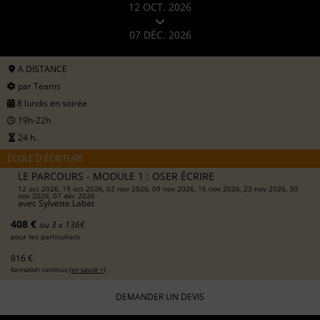
12 OCT. 2026
07 DÉC. 2026
A DISTANCE
par Teams
8 lundis en soirée
19h-22h
24 h.
ÉCOLE D'ÉCRITURE
LE PARCOURS - MODULE 1 : OSER ÉCRIRE
12 oct 2026, 19 oct 2026, 02 nov 2026, 09 nov 2026, 16 nov 2026, 23 nov 2026, 30
nov 2026, 07 déc 2026
avec
Sylvette Labat
408 €
ou 3 x 136€
pour les particuliers
816 €
formation continue (
en savoir +
)
DEMANDER UN DEVIS