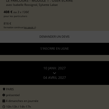
LE PARCOURS - MODULE 1 : OSER ÉCRIRE
avec
Isabelle Rossignol, Sylvette Labat
408 €
ou 3 x 136€
pour les particuliers
816 €
formation continue (
en savoir +
)
DEMANDER UN DEVIS
S'INSCRIRE EN LIGNE
10 JANV. 2027
04 AVRIL 2027
PARIS
présentiel
4 dimanches en journée
10h-13h / 14h-17h