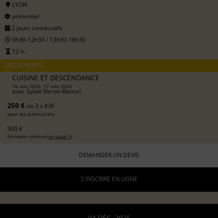
LYON
présentiel
2 jours consécutifs
9h30-12h30 / 13h30-16h30
12 h.
DÉCOUVERTE
CUISINE ET DESCENDANCE
16 nov 2026, 17 nov 2026
avec
Sylvie Neron-Bancel
250 €
ou 3 x 83€
pour les particuliers
500 €
formation continue (
en savoir +
)
DEMANDER UN DEVIS
S'INSCRIRE EN LIGNE
04 DÉC. 2026