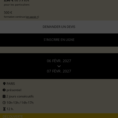
ou 3 x 83€
pour les particuliers
500 €
formation continue (
en savoir +
)
DEMANDER UN DEVIS
S'INSCRIRE EN LIGNE
06 FÉVR. 2027
07 FÉVR. 2027
PARIS
présentiel
2 jours consécutifs
10h-13h / 14h-17h
12 h.
DÉCOUVERTE