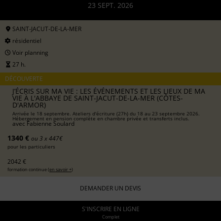
23 SEPT. 2026
SAINT-JACUT-DE-LA-MER
résidentiel
Voir planning
27 h.
DÉCOUVERTE
J’ÉCRIS SUR MA VIE : LES ÉVÉNEMENTS ET LES LIEUX DE MA
VIE À L'ABBAYE DE SAINT-JACUT-DE-LA-MER (CÔTES-
D'ARMOR)
Arrivée le 18 septembre. Ateliers d'écriture (27h) du 18 au 23 septembre 2026.
Hébergement en pension complète en chambre privée et transferts inclus.
avec
Fabienne Soulard
1340 €
ou 3 x 447€
pour les particuliers
2042 €
formation continue (
en savoir +
)
DEMANDER UN DEVIS
S'INSCRIRE EN LIGNE
Complet