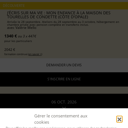
DÉCOUVERTE
J’ÉCRIS SUR MA VIE : MON ENFANCE À LA MAISON DES
TOURELLES DE CONDETTE (CÔTE D'OPALE)
Arrivée le 28 septembre. Ateliers du 28 septembre au 3 octobre, hébergement en
chambre privée avec pension complète et transferts inclus.
avec
Valérie Mello
1340 €
ou 3 x 447€
pour les particuliers
2042 €
formation continue (
en savoir +
)
DEMANDER UN DEVIS
S'INSCRIRE EN LIGNE
06 OCT. 2026
13 OCT. 2026
Gérer le consentement aux
cookies
A DISTANCE