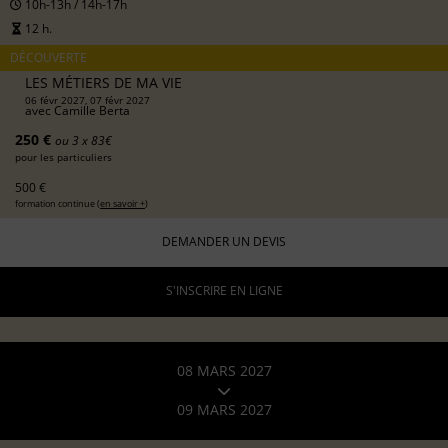
10h-13h / 14h-17h
12 h.
DÉCOUVERTE
LES MÉTIERS DE MA VIE
06 févr 2027, 07 févr 2027
avec
Camille Berta
250 €
ou 3 x 83€
pour les particuliers
500 €
formation continue (
en savoir +
)
DEMANDER UN DEVIS
S'INSCRIRE EN LIGNE
08 MARS 2027
09 MARS 2027