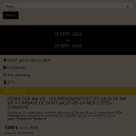
Filtrer
18 SEPT. 2026
23 SEPT. 2026
SAINT-JACUT-DE-LA-MER
résidentiel
Voir planning
27 h.
DÉCOUVERTE
J’ÉCRIS SUR MA VIE : LES ÉVÉNEMENTS ET LES LIEUX DE MA
VIE À L'ABBAYE DE SAINT-JACUT-DE-LA-MER (CÔTES-
D'ARMOR)
Arrivée le 18 septembre. Ateliers d'écriture (27h) du 18 au 23 septembre 2026.
Hébergement en pension complète en chambre privée et transferts inclus.
avec
Fabienne Soulard
1340 €
ou 3 x 447€
pour les particuliers