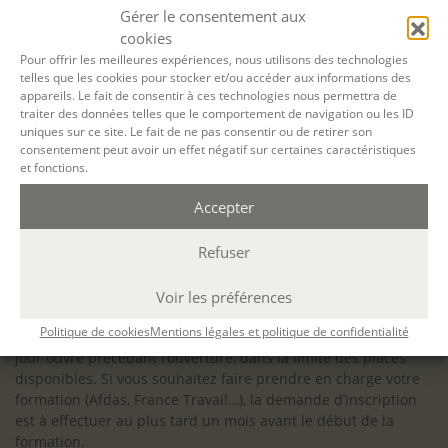
configuration minimale requise pour pouvoir travailler
Gérer le consentement aux
dans les meilleures conditions : Configuration
cookies
matérielle requise pour
Microsoft Teams | Microsoft
Pour offrir les meilleures expériences, nous utilisons des technologies
telles que les cookies pour stocker et/ou accéder aux informations des
Learn
appareils. Le fait de consentir à ces technologies nous permettra de
traiter des données telles que le comportement de navigation ou les ID
uniques sur ce site. Le fait de ne pas consentir ou de retirer son
consentement peut avoir un effet négatif sur certaines caractéristiques
et fonctions.
Accessibilité : ALEPH-ÉCRITURE est sensible à l’inclusion des
Accepter
personnes en situation de handicap. Si vous avez besoin
d’un aménagement spécifique de programme, n’hésitez pas
à nous contacter en amont de votre inscription afin
Refuser
d’étudier la faisabilité de votre projet (adaptation des
supports, accessibilité de nos salles).
Voir les préférences
Sauf mention contraire, il n’y a pas de modalité d’accès et les
Politique de cookies
Mentions légales et politique de confidentialité
inscriptions à nos activités sont ouvertes jusqu’au dernier
jour ouvré précédant l’ouverture, dans la limite des places
disponibles. Si vous souhaitez faire prendre en charge votre
formation (Afdas, France Travail…), la demande d’inscription
est à effectuer au plus tard un mois avant le début de la
formation.