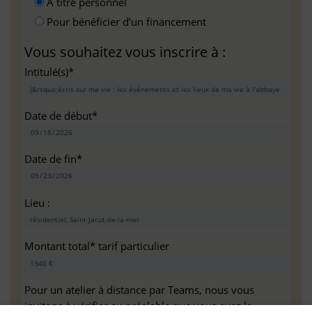
A titre personnel
Pour bénéficier d’un financement
Vous souhaitez vous inscrire à :
Intitulé(s)*
Date de début*
Date de fin*
Lieu :
Montant total* tarif particulier
Pour un atelier à distance par Teams, nous vous
invitons à vérifier au préalable que vous avez la