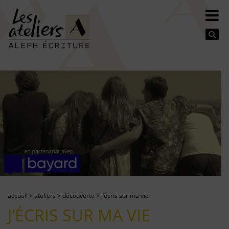
Se
accueil
>
ateliers
>
découverte
>
j’écris sur ma vie
J’ÉCRIS SUR MA VIE