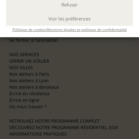
NOS ATELIERS
Refuser
Découverte
L’école d’écriture
Voir les préférences
La fabrique du manuscrit
Les stages pour artistes-auteurs
Politique de cookies
Mentions légales et politique de confidentialité
Se former à la biographie
Se former à l’animation
NOS SERVICES
OFFRIR UN ATELIER
NOS VILLES
Nos ateliers à Paris
Nos ateliers à Lyon
Nos ateliers à Bordeaux
Écrire en résidence
Écrire en ligne
Où nous trouver ?
RETROUVEZ NOTRE PROGRAMME COMPLET
DÉCOUVREZ NOTRE PROGRAMME RÉSIDENTIEL 2026
INFORMATIONS PRATIQUES