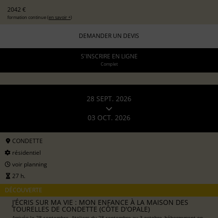
2042 €
formation continue (
en savoir +
)
DEMANDER UN DEVIS
S'INSCRIRE EN LIGNE
Complet
28 SEPT. 2026
03 OCT. 2026
CONDETTE
résidentiel
voir planning
27 h.
DÉCOUVERTE
J’ÉCRIS SUR MA VIE : MON ENFANCE À LA MAISON DES
TOURELLES DE CONDETTE (CÔTE D'OPALE)
Arrivée le 28 septembre. Ateliers du 28 septembre au 3 octobre, hébergement en