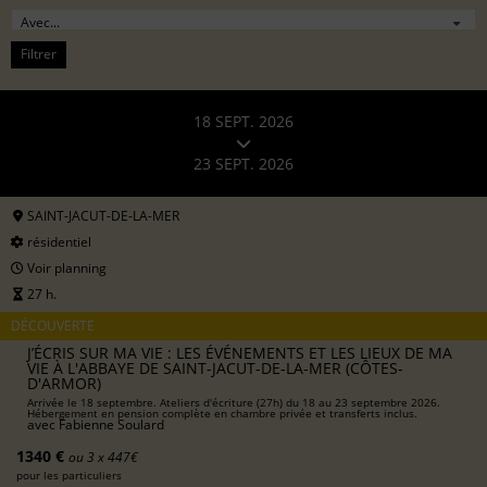
Filtrer
18 SEPT. 2026
23 SEPT. 2026
SAINT-JACUT-DE-LA-MER
résidentiel
Voir planning
27 h.
DÉCOUVERTE
J’ÉCRIS SUR MA VIE : LES ÉVÉNEMENTS ET LES LIEUX DE MA
VIE À L'ABBAYE DE SAINT-JACUT-DE-LA-MER (CÔTES-
D'ARMOR)
Arrivée le 18 septembre. Ateliers d'écriture (27h) du 18 au 23 septembre 2026.
Hébergement en pension complète en chambre privée et transferts inclus.
avec
Fabienne Soulard
1340 €
ou 3 x 447€
pour les particuliers