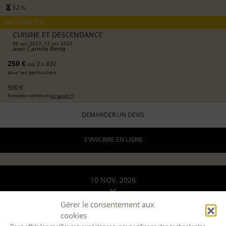
12 h.
DÉCOUVERTE
CUISINE ET DESCENDANCE
06 oct 2027, 13 oct 2027
avec
Camille Berta
250 €
ou 3 x 83€
pour les particuliers
500 €
formation continue (
en savoir +
)
DEMANDER UN DEVIS
S'INSCRIRE EN LIGNE
10 NOV. 2026
20 NOV. 2026
Gérer le consentement aux
cookies
A DISTANCE