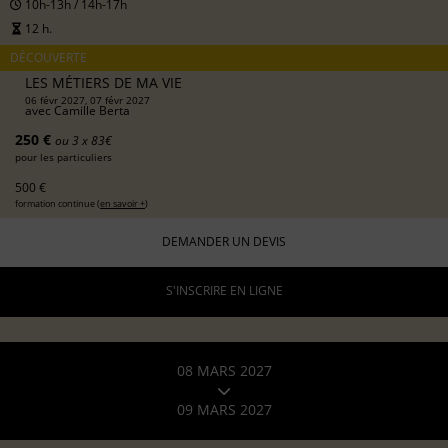
10h-13h / 14h-17h
12 h.
DÉCOUVERTE
LES MÉTIERS DE MA VIE
06 févr 2027, 07 févr 2027
avec
Camille Berta
250 €
ou 3 x 83€
pour les particuliers
500 €
formation continue (
en savoir +
)
DEMANDER UN DEVIS
S'INSCRIRE EN LIGNE
08 MARS 2027
09 MARS 2027