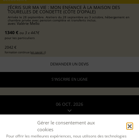
J’ÉCRIS SUR MA VIE : MON ENFANCE À LA MAISON DES
TOURELLES DE CONDETTE (CÔTE D'OPALE)
Arrivée le 28 septembre. Ateliers du 28 septembre au 3 octobre, hébergement en
chambre privée avec pension complète et transferts inclus.
avec
Valérie Mello
1340 €
ou 3 x 447€
pour les particuliers
2042 €
formation continue (
en savoir +
)
DEMANDER UN DEVIS
S'INSCRIRE EN LIGNE
06 OCT. 2026
13 OCT. 2026
Gérer le consentement aux
cookies
A DISTANCE
Pour offrir les meilleures expériences, nous utilisons des technologies
par Teams