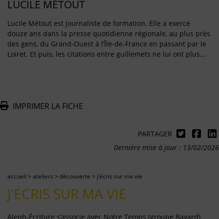
LUCILE MÉTOUT
Lucile Métout est journaliste de formation. Elle a exercé
douze ans dans la presse quotidienne régionale, au plus près
des gens, du Grand-Ouest à l’Île-de-France en passant par le
Loiret. Et puis, les citations entre guillemets ne lui ont plus…
IMPRIMER LA FICHE
PARTAGER
Dernière mise à jour : 13/02/2026
accueil
>
ateliers
>
découverte
>
j’écris sur ma vie
J'ÉCRIS SUR MA VIE
Aleph-Écriture s’associe avec Notre Temps (groupe Bayard)