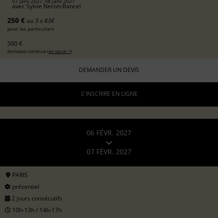
07 janv 2027, 08 janv 2027
avec
Sylvie Neron-Bancel
250 €
ou 3 x 83€
pour les particuliers
500 €
formation continue (
en savoir +
)
DEMANDER UN DEVIS
S'INSCRIRE EN LIGNE
06 FÉVR. 2027
07 FÉVR. 2027
PARIS
présentiel
2 jours consécutifs
10h-13h / 14h-17h