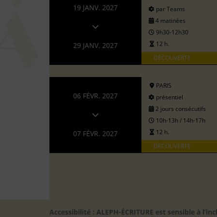
19 JANV. 2027
par Teams
4 matinées
9h30-12h30
12 h.
29 JANV. 2027
DÉCOUVERTE
PARIS
06 FÉVR. 2027
présentiel
2 jours consécutifs
10h-13h / 14h-17h
12 h.
07 FÉVR. 2027
DÉCOUVERTE
Accessibilité : ALEPH-ÉCRITURE est sensible à l’