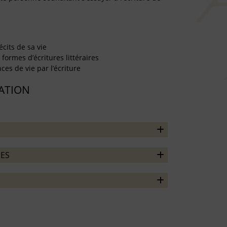
écits de sa vie
formes d’écritures littéraires
es de vie par l’écriture
TATION
ES