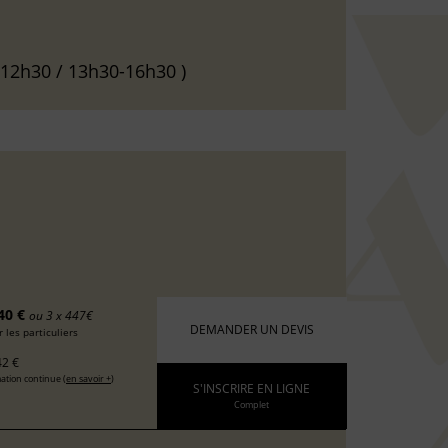
-12h30 / 13h30-16h30 )
40 €
ou 3 x 447€
DEMANDER UN DEVIS
 les particuliers
2 €
ation continue (
en savoir +
)
S'INSCRIRE EN LIGNE
Complet