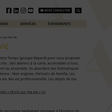
Search
NOUS CONTACTER
TIONS
SERVICES
ÉVÉNEMENTS
is sur ma vie
VIE
 Notre Temps (groupe Bayard) pour vous proposer
ite : des ateliers à la carte, accessibles à tous,
ent ou ensemble. Ils abordent des thématiques
tence : Mes origines, Portraits de famille, Les
 vie, Ma vie professionnelle, Les objets de ma
ls « J’écris sur ma vie » ici
e personne souhaitant s’essayer à l’écriture de