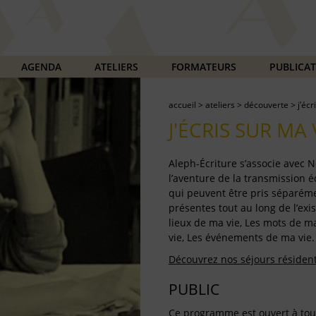
AGENDA
ATELIERS
FORMATEURS
PUBLICA
accueil
>
ateliers
>
découverte
>
j’écr
J'ÉCRIS SUR MA 
Aleph-Écriture s’associe avec
l’aventure de la transmission écr
qui peuvent être pris séparém
présentes tout au long de l’exis
lieux de ma vie, Les mots de ma
vie, Les événements de ma vie.
Découvrez nos séjours résidentie
PUBLIC
Ce programme est ouvert à tout