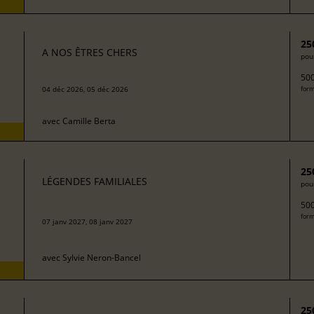
25
A NOS ÊTRES CHERS
pour
500
04 déc 2026, 05 déc 2026
form
avec
Camille Berta
25
LÉGENDES FAMILIALES
pour
500
form
07 janv 2027, 08 janv 2027
avec
Sylvie Neron-Bancel
25