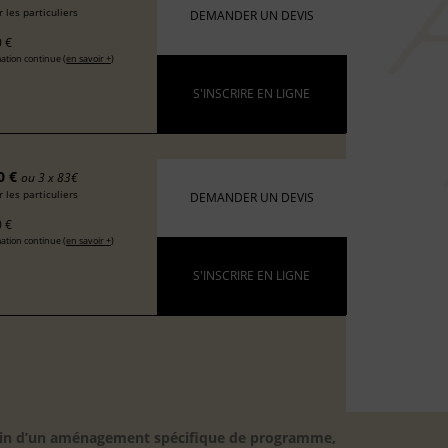
 les particuliers
DEMANDER UN DEVIS
 €
ation continue (
en savoir +
)
S'INSCRIRE EN LIGNE
0 €
ou 3 x 83€
 les particuliers
DEMANDER UN DEVIS
 €
ation continue (
en savoir +
)
S'INSCRIRE EN LIGNE
besoin d’un aménagement spécifique de programme,