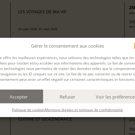
25
LES VOYAGES DE MA VIE
pour
500
form
24 sept 2026, 25 sept 2026
avec
Camille Berta
Gérer le consentement aux cookies
r offrir les meilleures expériences, nous utilisons des technologies telles que les
kies pour stocker et/ou accéder aux informations des appareils. Le fait de consen
J’ÉCRIS SUR MA VIE : MON ENFANCE À LA
13
es technologies nous permettra de traiter des données telles que le comporteme
MAISON DES TOURELLES DE CONDETTE (CÔTE
pour
navigation ou les ID uniques sur ce site. Le fait de ne pas consentir ou de retirer 
D'OPALE)
sentement peut avoir un effet négatif sur certaines caractéristiques et fonctions.
204
Arrivée le 28 septembre. Ateliers du 28 septembre au 3 octobre,
form
hébergement en chambre privée avec pension complète et
transferts inclus.
Accepter
Refuser
Voir les préférence
avec
Valérie Mello
Politique de cookies
Mentions légales et politique de confidentialité
25
CUISINE ET DESCENDANCE
pour
500
form