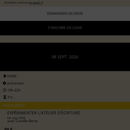
formation continue (
en savoir +
)
DEMANDER UN DEVIS
S'INSCRIRE EN LIGNE
08 SEPT. 2026
PARIS
présentiel
19h-22h
3 h.
DÉCOUVERTE
EXPÉRIMENTER L'ATELIER D'ÉCRITURE
08 sept 2026
avec
Camille Berta
50 €