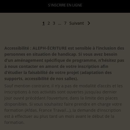
S'INSCRIRE EN LIGNE
1
2
3
…
7
Suivant
Accessibilité : ALEPH-ÉCRITURE est sensible à l’inclusion des
personnes en situation de handicap. Si vous avez besoin
d’un aménagement spécifique de programme, n’hésitez pas
à nous contacter en amont de votre inscription afin
d’étudier la faisabilité de votre projet (adaptation des
supports, accessibilité de nos salles).
Sauf mention contraire, il n’y a pas de modalité d’accès et les
inscriptions à nos activités sont ouvertes jusqu’au dernier
jour ouvré précédant l’ouverture, dans la limite des places
disponibles. Si vous souhaitez faire prendre en charge votre
formation (Afdas, France Travail…), la demande d’inscription
est à effectuer au plus tard un mois avant le début de la
formation.