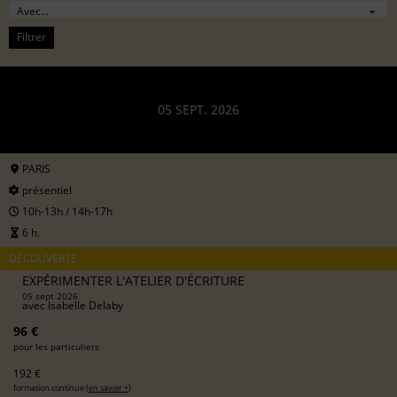
Filtrer
05 SEPT. 2026
PARIS
présentiel
10h-13h / 14h-17h
6 h.
DÉCOUVERTE
EXPÉRIMENTER L'ATELIER D'ÉCRITURE
05 sept 2026
avec
Isabelle Delaby
96 €
pour les particuliers
192 €
formation continue (
en savoir +
)