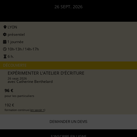
26 SEPT. 2026
LYON
présentiel
1 journée
10h-13h / 14h-17h
6 h.
DÉCOUVERTE
EXPÉRIMENTER L'ATELIER D'ÉCRITURE
26 sept 2026
avec
Catherine Berthelard
96 €
pour les particuliers
192 €
formation continue (
en savoir +
)
DEMANDER UN DEVIS
S'INSCRIRE EN LIGNE