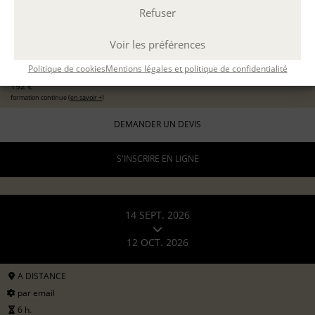
Refuser
EXPÉRIMENTER L'ATELIER D'ÉCRITURE
11 sept 2026
avec
Marion Guevel
Voir les préférences
96 €
pour les particuliers
Politique de cookies
Mentions légales et politique de confidentialité
192 €
formation continue (
en savoir +
)
DEMANDER UN DEVIS
S'INSCRIRE EN LIGNE
14 SEPT. 2026
12 OCT. 2026
A DISTANCE
par email
6 h.