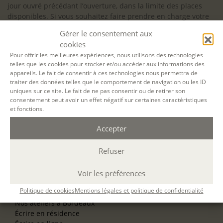
jour ouvré précédant l’ouverture, dans la limite des places
disponibles. Si vous souhaitez faire prendre en charge votre
formation (Afdas, France Travail…), la demande d’inscription
Gérer le consentement aux
est à effectuer au plus tard un mois avant le début de la
cookies
formation.
Pour offrir les meilleures expériences, nous utilisons des technologies
telles que les cookies pour stocker et/ou accéder aux informations des
NOS ATELIERS
appareils. Le fait de consentir à ces technologies nous permettra de
Découverte
traiter des données telles que le comportement de navigation ou les ID
L’école d’écriture
uniques sur ce site. Le fait de ne pas consentir ou de retirer son
La fabrique du manuscrit
consentement peut avoir un effet négatif sur certaines caractéristiques
Les stages pour artistes-auteurs
et fonctions.
Se former à la biographie
Se former à l’animation
Accepter
Refuser
NOS SERVICES
OFFRIR UN ATELIER
NOS VILLES
Voir les préférences
Nos ateliers à Paris
Politique de cookies
Mentions légales et politique de confidentialité
Nos ateliers à Lyon
Nos ateliers à Bordeaux
Écrire en résidence