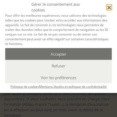
configuration minimale requise pour pouvoir travailler
Gérer le consentement aux
dans les meilleures conditions : Configuration
cookies
matérielle requise pour
Microsoft Teams | Microsoft
Pour offrir les meilleures expériences, nous utilisons des technologies
telles que les cookies pour stocker et/ou accéder aux informations des
Learn
appareils. Le fait de consentir à ces technologies nous permettra de
traiter des données telles que le comportement de navigation ou les ID
uniques sur ce site. Le fait de ne pas consentir ou de retirer son
consentement peut avoir un effet négatif sur certaines caractéristiques
et fonctions.
Accessibilité : ALEPH-ÉCRITURE est sensible à l’inclusion des
Accepter
personnes en situation de handicap. Si vous avez besoin
d’un aménagement spécifique de programme, n’hésitez pas
à nous contacter en amont de votre inscription afin
Refuser
d’étudier la faisabilité de votre projet (adaptation des
supports, accessibilité de nos salles).
Voir les préférences
Sauf mention contraire, il n’y a pas de modalité d’accès et les
Politique de cookies
Mentions légales et politique de confidentialité
inscriptions à nos activités sont ouvertes jusqu’au dernier
jour ouvré précédant l’ouverture, dans la limite des places
disponibles. Si vous souhaitez faire prendre en charge votre
formation (Afdas, France Travail…), la demande d’inscription
est à effectuer au plus tard un mois avant le début de la
formation.