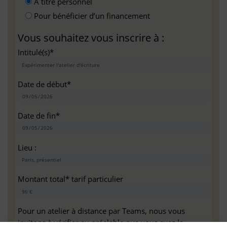
A titre personnel
Pour bénéficier d’un financement
Vous souhaitez vous inscrire à :
Intitulé(s)*
Date de début*
Date de fin*
Lieu :
Montant total* tarif particulier
Pour un atelier à distance par Teams, nous vous
invitons à vérifier au préalable que vous avez la