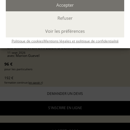
BORDEAUX
Accepter
présentiel
Refuser
1 journée
9h30-12h30 / 13h30-16h30
Voir les préférences
6 h.
DÉCOUVERTE
Politique de cookies
Mentions légales et politique de confidentialité
EXPÉRIMENTER L'ATELIER D'ÉCRITURE
11 sept 2026
avec
Marion Guevel
96 €
pour les particuliers
192 €
formation continue (
en savoir +
)
DEMANDER UN DEVIS
S'INSCRIRE EN LIGNE