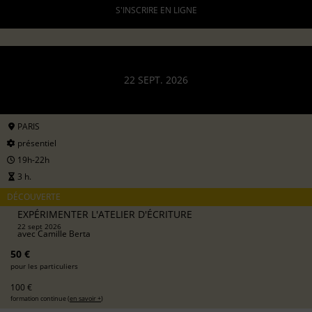
S'INSCRIRE EN LIGNE
22 SEPT. 2026
PARIS
présentiel
19h-22h
3 h.
DÉCOUVERTE
EXPÉRIMENTER L'ATELIER D'ÉCRITURE
22 sept 2026
avec
Camille Berta
50 €
pour les particuliers
100 €
formation continue (
en savoir +
)