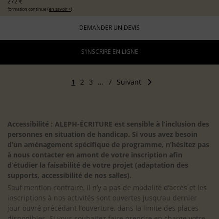
272 €
formation continue (
en savoir +
)
DEMANDER UN DEVIS
S'INSCRIRE EN LIGNE
1
2
3
…
7
Suivant
Accessibilité : ALEPH-ÉCRITURE est sensible à l’inclusion des
personnes en situation de handicap. Si vous avez besoin
d’un aménagement spécifique de programme, n’hésitez pas
à nous contacter en amont de votre inscription afin
d’étudier la faisabilité de votre projet (adaptation des
supports, accessibilité de nos salles).
Sauf mention contraire, il n’y a pas de modalité d’accès et les
inscriptions à nos activités sont ouvertes jusqu’au dernier
jour ouvré précédant l’ouverture, dans la limite des places
disponibles. Si vous souhaitez faire prendre en charge votre