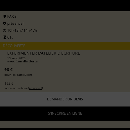
PARIS
présentiel
10h-13h / 14h-17h
6 h.
DÉCOUVERTE
EXPÉRIMENTER L'ATELIER D'ÉCRITURE
19 sept 2026
avec
Camille Berta
96 €
pour les particuliers
192 €
formation continue (
en savoir +
)
DEMANDER UN DEVIS
S'INSCRIRE EN LIGNE