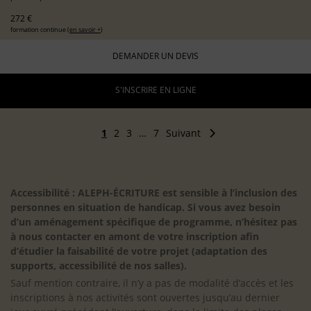
272 €
formation continue (
en savoir +
)
DEMANDER UN DEVIS
S'INSCRIRE EN LIGNE
1
2
3
…
7
Suivant
Accessibilité : ALEPH-ÉCRITURE est sensible à l’inclusion des
personnes en situation de handicap. Si vous avez besoin
d’un aménagement spécifique de programme, n’hésitez pas
à nous contacter en amont de votre inscription afin
d’étudier la faisabilité de votre projet (adaptation des
supports, accessibilité de nos salles).
Sauf mention contraire, il n’y a pas de modalité d’accès et les
inscriptions à nos activités sont ouvertes jusqu’au dernier