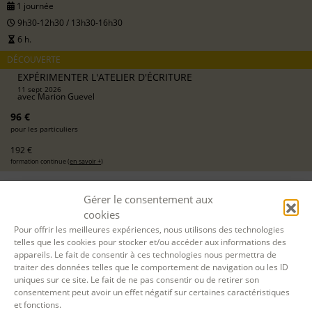
1 journée
9h30-12h30 / 13h30-16h30
6 h.
DÉCOUVERTE
EXPÉRIMENTER L'ATELIER D'ÉCRITURE
11 sept 2026
avec
Marion Guevel
96 €
pour les particuliers
192 €
formation continue (
en savoir +
)
DEMANDER UN DEVIS
Gérer le consentement aux
cookies
S'INSCRIRE EN LIGNE
Pour offrir les meilleures expériences, nous utilisons des technologies
telles que les cookies pour stocker et/ou accéder aux informations des
appareils. Le fait de consentir à ces technologies nous permettra de
traiter des données telles que le comportement de navigation ou les ID
14 SEPT. 2026
uniques sur ce site. Le fait de ne pas consentir ou de retirer son
consentement peut avoir un effet négatif sur certaines caractéristiques
12 OCT. 2026
et fonctions.