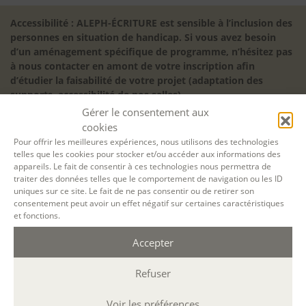
Accessibilité : ALEPH-ÉCRITURE est sensible à l’inclusion des
personnes en situation de handicap. Si vous avez besoin
d’un aménagement spécifique de programme, n’hésitez pas
à nous contacter en amont de votre inscription afin
d’étudier la faisabilité de votre projet (adaptation des
supports, accessibilité de nos salles).
Gérer le consentement aux
Sauf mention contraire, il n’y a pas de modalité d’accès et les
inscriptions à nos activités sont ouvertes jusqu’au dernier
cookies
jour ouvré précédant l’ouverture, dans la limite des places
Pour offrir les meilleures expériences, nous utilisons des technologies
telles que les cookies pour stocker et/ou accéder aux informations des
disponibles. Si vous souhaitez faire prendre en charge votre
appareils. Le fait de consentir à ces technologies nous permettra de
formation (Afdas, France Travail…), la demande d’inscription
traiter des données telles que le comportement de navigation ou les ID
est à effectuer au plus tard un mois avant le début de la
uniques sur ce site. Le fait de ne pas consentir ou de retirer son
formation.
consentement peut avoir un effet négatif sur certaines caractéristiques
et fonctions.
NOS ATELIERS
Découverte
Accepter
L’école d’écriture
La fabrique du manuscrit
Refuser
Les stages pour artistes-auteurs
Se former à la biographie
Voir les préférences