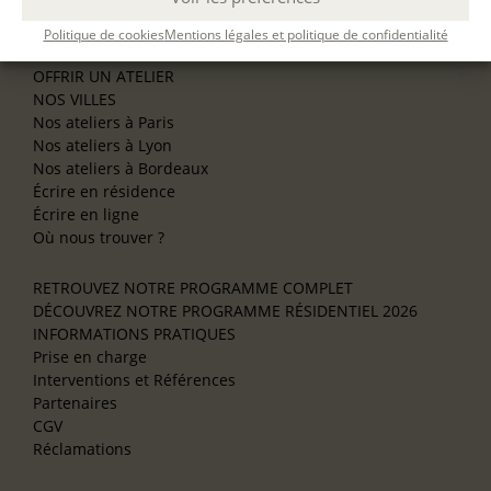
Se former à l’animation
Politique de cookies
Mentions légales et politique de confidentialité
NOS SERVICES
OFFRIR UN ATELIER
NOS VILLES
Nos ateliers à Paris
Nos ateliers à Lyon
Nos ateliers à Bordeaux
Écrire en résidence
Écrire en ligne
Où nous trouver ?
RETROUVEZ NOTRE PROGRAMME COMPLET
DÉCOUVREZ NOTRE PROGRAMME RÉSIDENTIEL 2026
INFORMATIONS PRATIQUES
Prise en charge
Interventions et Références
Partenaires
CGV
Réclamations