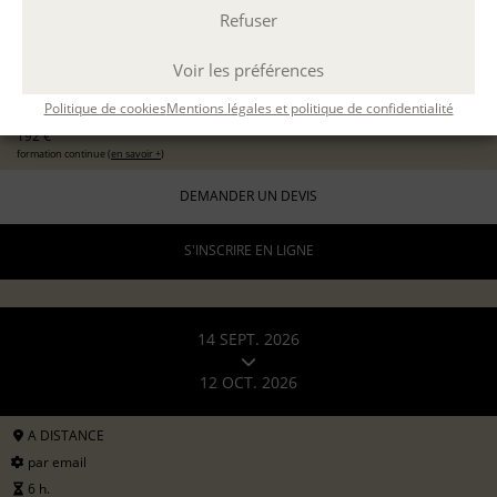
Refuser
EXPÉRIMENTER L'ATELIER D'ÉCRITURE
11 sept 2026
avec
Marion Guevel
Voir les préférences
96 €
pour les particuliers
Politique de cookies
Mentions légales et politique de confidentialité
192 €
formation continue (
en savoir +
)
DEMANDER UN DEVIS
S'INSCRIRE EN LIGNE
14 SEPT. 2026
12 OCT. 2026
A DISTANCE
par email
6 h.