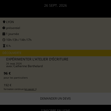
26 SEPT. 2026
LYON
présentiel
1 journée
10h-13h / 14h-17h
6 h.
DÉCOUVERTE
EXPÉRIMENTER L'ATELIER D'ÉCRITURE
26 sept 2026
avec
Catherine Berthelard
96 €
pour les particuliers
192 €
formation continue (
en savoir +
)
DEMANDER UN DEVIS
S'INSCRIRE EN LIGNE