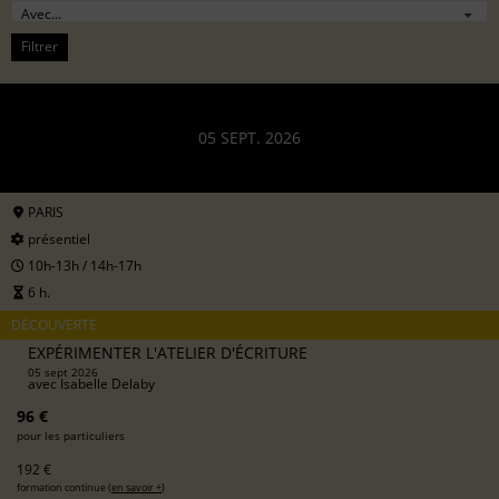
Filtrer
05 SEPT. 2026
PARIS
présentiel
10h-13h / 14h-17h
6 h.
DÉCOUVERTE
EXPÉRIMENTER L'ATELIER D'ÉCRITURE
05 sept 2026
avec
Isabelle Delaby
96 €
pour les particuliers
192 €
formation continue (
en savoir +
)