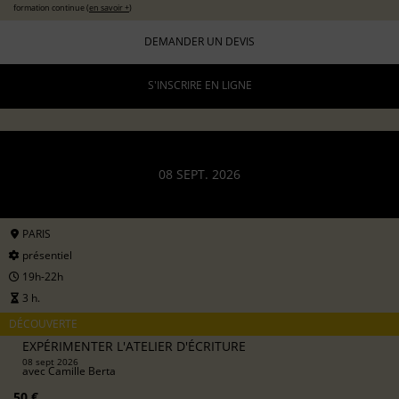
formation continue (
en savoir +
)
DEMANDER UN DEVIS
S'INSCRIRE EN LIGNE
08 SEPT. 2026
PARIS
présentiel
19h-22h
3 h.
DÉCOUVERTE
EXPÉRIMENTER L'ATELIER D'ÉCRITURE
08 sept 2026
avec
Camille Berta
50 €