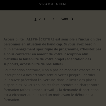
S'INSCRIRE EN LIGNE
1
2
3
…
7
Suivant
Accessibilité : ALEPH-ÉCRITURE est sensible à l’inclusion des
personnes en situation de handicap. Si vous avez besoin
d’un aménagement spécifique de programme, n’hésitez pas
à nous contacter en amont de votre inscription afin
d’étudier la faisabilité de votre projet (adaptation des
supports, accessibilité de nos salles).
Sauf mention contraire, il n’y a pas de modalité d’accès et les
inscriptions à nos activités sont ouvertes jusqu’au dernier
jour ouvré précédant l’ouverture, dans la limite des places
disponibles. Si vous souhaitez faire prendre en charge votre
formation (Afdas, France Travail…), la demande d’inscription
est à effectuer au plus tard un mois avant le début de la
formation.