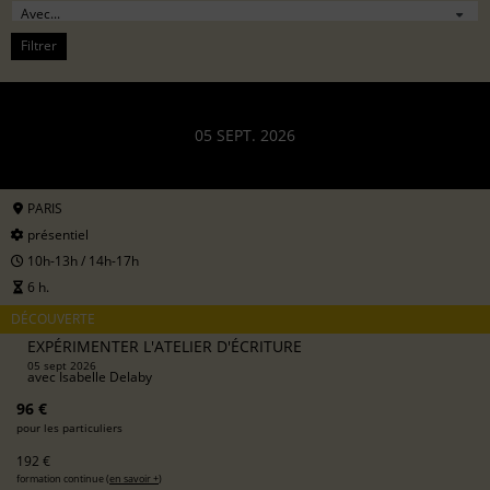
Filtrer
05 SEPT. 2026
PARIS
présentiel
10h-13h / 14h-17h
6 h.
DÉCOUVERTE
EXPÉRIMENTER L'ATELIER D'ÉCRITURE
05 sept 2026
avec
Isabelle Delaby
96 €
pour les particuliers
192 €
formation continue (
en savoir +
)