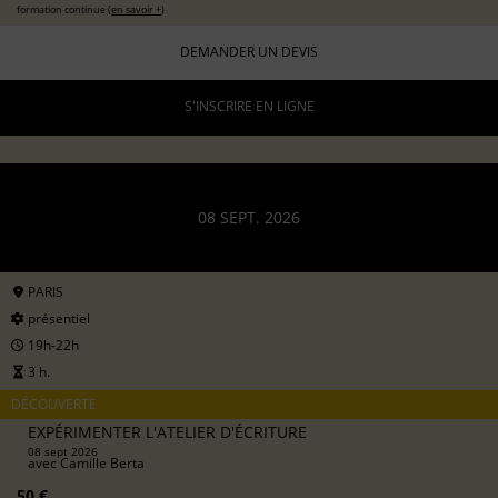
formation continue (
en savoir +
)
DEMANDER UN DEVIS
S'INSCRIRE EN LIGNE
08 SEPT. 2026
PARIS
présentiel
19h-22h
3 h.
DÉCOUVERTE
EXPÉRIMENTER L'ATELIER D'ÉCRITURE
08 sept 2026
avec
Camille Berta
50 €