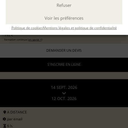
Refuser
EXPÉRIMENTER L'ATELIER D'ÉCRITURE
11 sept 2026
avec
Marion Guevel
Voir les préférences
96 €
pour les particuliers
Politique de cookies
Mentions légales et politique de confidentialité
192 €
formation continue (
en savoir +
)
DEMANDER UN DEVIS
S'INSCRIRE EN LIGNE
14 SEPT. 2026
12 OCT. 2026
A DISTANCE
par email
6 h.