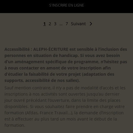
S'INSCRIRE EN LIGNE
1
2
3
…
7
Suivant
Accessibilité : ALEPH-ÉCRITURE est sensible à l’inclusion des
personnes en situation de handicap. Si vous avez besoin
d’un aménagement spécifique de programme, n’hésitez pas
à nous contacter en amont de votre inscription afin
d’étudier la faisabilité de votre projet (adaptation des
supports, accessibilité de nos salles).
Sauf mention contraire, il n’y a pas de modalité d’accès et les
inscriptions à nos activités sont ouvertes jusqu’au dernier
jour ouvré précédant l’ouverture, dans la limite des places
disponibles. Si vous souhaitez faire prendre en charge votre
formation (Afdas, France Travail…), la demande d’inscription
est à effectuer au plus tard un mois avant le début de la
formation.