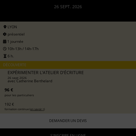
26 SEPT. 2026
LYON
présentiel
1 journée
10h-13h / 14h-17h
6 h.
DÉCOUVERTE
EXPÉRIMENTER L'ATELIER D'ÉCRITURE
26 sept 2026
avec
Catherine Berthelard
96 €
pour les particuliers
192 €
formation continue (
en savoir +
)
DEMANDER UN DEVIS
S'INSCRIRE EN LIGNE