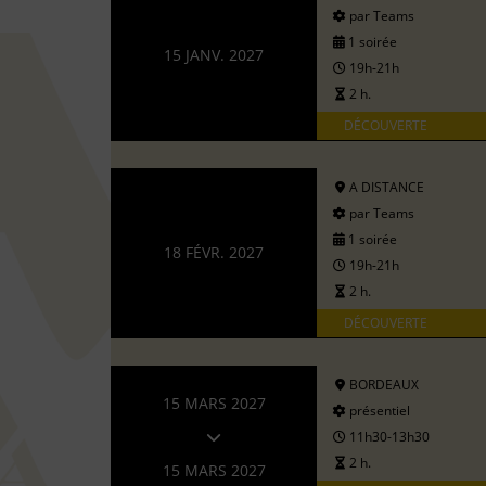
par Teams
1 soirée
15 JANV. 2027
19h-21h
2 h.
DÉCOUVERTE
A DISTANCE
par Teams
1 soirée
18 FÉVR. 2027
19h-21h
2 h.
DÉCOUVERTE
BORDEAUX
15 MARS 2027
présentiel
11h30-13h30
2 h.
15 MARS 2027