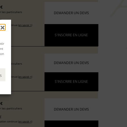
 €
 les particuliers
DEMANDER UN DEVIS
€
ation continue (
en savoir +
)
S'INSCRIRE EN LIGNE
tir
nt
son
 €
DEMANDER UN DEVIS
 les particuliers
€
s
ation continue (
en savoir +
)
S'INSCRIRE EN LIGNE
 €
 les particuliers
DEMANDER UN DEVIS
€
ation continue (
en savoir +
)