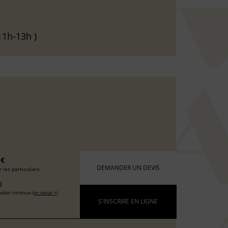
11h-13h )
 €
DEMANDER UN DEVIS
 les particuliers
€
ation continue (
en savoir +
)
S'INSCRIRE EN LIGNE