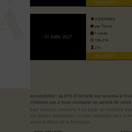
DÉCOUVERTE
A DISTANCE
par Teams
1 soirée
01 AVRIL 2027
19h-21h
2 h.
DÉCOUVERTE
Accessibilité : ALEPH-ÉCRITURE est sensible à l’
n’hésitez pas à nous contacter en amont de votre in
Sauf mention contraire, il n’y a pas de modalité d’ac
des places disponibles. Si vous souhaitez faire pre
avant le début de la formation.