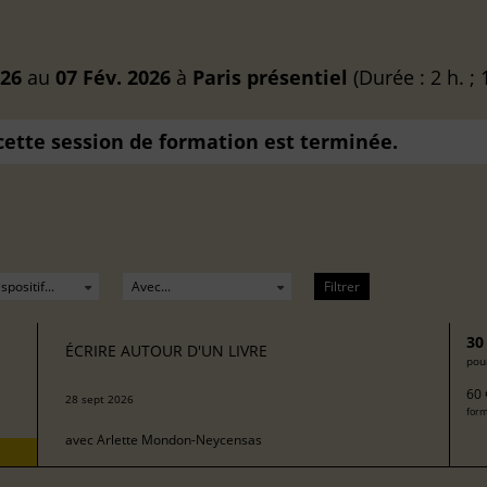
026
au
07 Fév. 2026
à
Paris
présentiel
(Durée : 2 h. ; 
 cette session de formation est terminée.
Filtrer
30
ÉCRIRE AUTOUR D'UN LIVRE
pour
60 
28 sept 2026
form
avec
Arlette Mondon-Neycensas