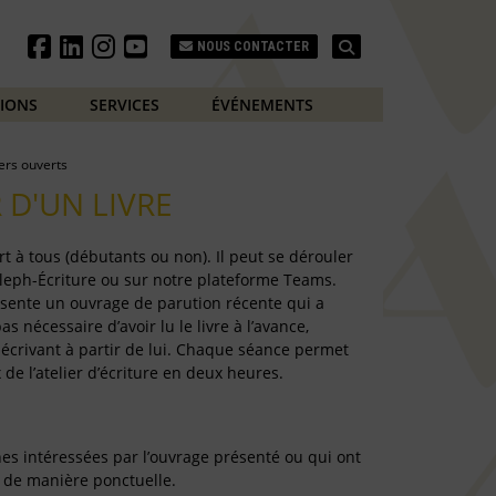
Search
NOUS CONTACTER
TIONS
SERVICES
ÉVÉNEMENTS
iers ouverts
 D'UN LIVRE
rt à tous (débutants ou non). Il peut se dérouler
’Aleph-Écriture ou sur notre plateforme Teams.
ésente un ouvrage de parution récente qui a
pas nécessaire d’avoir lu le livre à l’avance,
en écrivant à partir de lui. Chaque séance permet
e l’atelier d’écriture en deux heures.
nes intéressées par l’ouvrage présenté ou qui ont
r de manière ponctuelle.