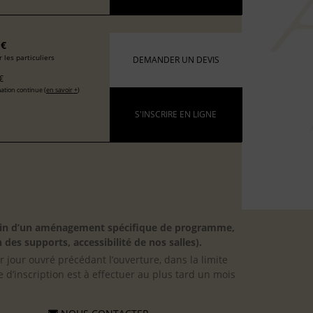
 €
 les particuliers
DEMANDER UN DEVIS
€
ation continue (
en savoir +
)
S'INSCRIRE EN LIGNE
besoin d’un aménagement spécifique de programme,
 des supports, accessibilité de nos salles).
er jour ouvré précédant l’ouverture, dans la limite
 d’inscription est à effectuer au plus tard un mois