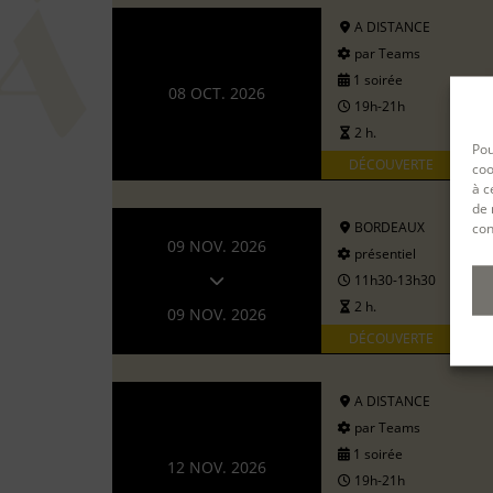
A DISTANCE
par Teams
1 soirée
08 OCT. 2026
19h-21h
2 h.
Pou
DÉCOUVERTE
coo
à c
de 
BORDEAUX
con
09 NOV. 2026
présentiel
11h30-13h30
2 h.
09 NOV. 2026
DÉCOUVERTE
A DISTANCE
par Teams
1 soirée
12 NOV. 2026
19h-21h