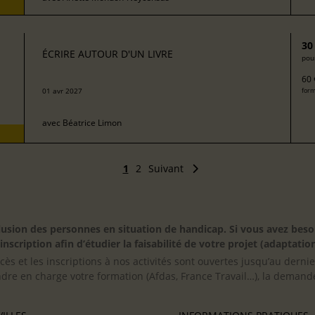
30
ÉCRIRE AUTOUR D'UN LIVRE
pour
60 
01 avr 2027
form
avec
Béatrice Limon
1
2
Suivant
inclusion des personnes en situation de handicap. Si vous avez 
scription afin d’étudier la faisabilité de votre projet (adaptation
cès et les inscriptions à nos activités sont ouvertes jusqu’au derni
ndre en charge votre formation (Afdas, France Travail…), la demande