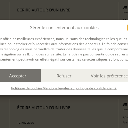
30
ÉCRIRE AUTOUR D'UN LIVRE
pour
60 
à partir de “L’Affaire de la rue Transnonain” de Jérôme Chantreau
form
Gérer le consentement aux cookies
(éd. La Tribu, janvier 2025)
r offrir les meilleures expériences, nous utilisons des technologies telles que les
avec
Béatrice Limon
kies pour stocker et/ou accéder aux informations des appareils. Le fait de consen
es technologies nous permettra de traiter des données telles que le comporteme
navigation ou les ID uniques sur ce site. Le fait de ne pas consentir ou de retirer 
30
sentement peut avoir un effet négatif sur certaines caractéristiques et fonctions.
ÉCRIRE AUTOUR D'UN LIVRE
pour
60 
09 nov 2026
Accepter
Refuser
Voir les préférence
form
avec
Arlette Mondon-Neycensas
Politique de cookies
Mentions légales et politique de confidentialité
30
ÉCRIRE AUTOUR D'UN LIVRE
pour
60 
12 nov 2026
form