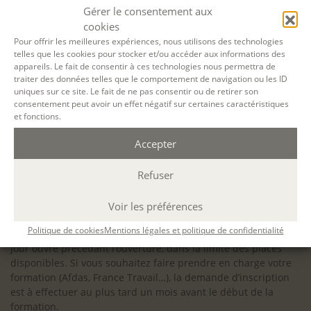
configuration minimale requise pour pouvoir travailler
Gérer le consentement aux
dans les meilleures conditions : Configuration
cookies
matérielle requise pour
Microsoft Teams | Microsoft
Pour offrir les meilleures expériences, nous utilisons des technologies
telles que les cookies pour stocker et/ou accéder aux informations des
Learn
appareils. Le fait de consentir à ces technologies nous permettra de
traiter des données telles que le comportement de navigation ou les ID
uniques sur ce site. Le fait de ne pas consentir ou de retirer son
consentement peut avoir un effet négatif sur certaines caractéristiques
et fonctions.
Accessibilité : ALEPH-ÉCRITURE est sensible à l’inclusion des
Accepter
personnes en situation de handicap. Si vous avez besoin
d’un aménagement spécifique de programme, n’hésitez pas
à nous contacter en amont de votre inscription afin
Refuser
d’étudier la faisabilité de votre projet (adaptation des
supports, accessibilité de nos salles).
Voir les préférences
Sauf mention contraire, il n’y a pas de modalité d’accès et les
Politique de cookies
Mentions légales et politique de confidentialité
inscriptions à nos activités sont ouvertes jusqu’au dernier
jour ouvré précédant l’ouverture, dans la limite des places
disponibles. Si vous souhaitez faire prendre en charge votre
formation (Afdas, France Travail…), la demande d’inscription
est à effectuer au plus tard un mois avant le début de la
formation.