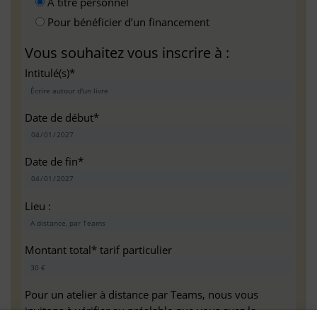
A titre personnel
Pour bénéficier d’un financement
Vous souhaitez vous inscrire à :
Intitulé(s)*
Date de début*
Date de fin*
Lieu :
Montant total* tarif particulier
Pour un atelier à distance par Teams, nous vous
invitons à vérifier au préalable que vous avez la