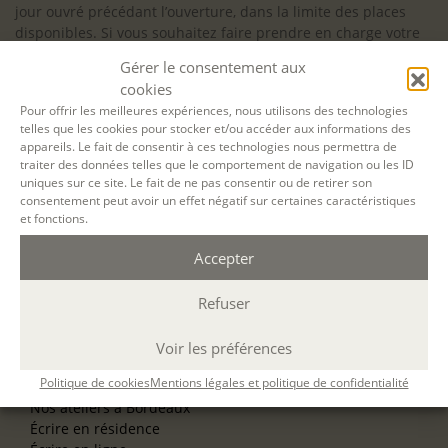
jour ouvré précédant l’ouverture, dans la limite des places
disponibles. Si vous souhaitez faire prendre en charge votre
formation (Afdas, France Travail…), la demande d’inscription
Gérer le consentement aux
est à effectuer au plus tard un mois avant le début de la
cookies
formation.
Pour offrir les meilleures expériences, nous utilisons des technologies
telles que les cookies pour stocker et/ou accéder aux informations des
NOS ATELIERS
appareils. Le fait de consentir à ces technologies nous permettra de
Découverte
traiter des données telles que le comportement de navigation ou les ID
L’école d’écriture
uniques sur ce site. Le fait de ne pas consentir ou de retirer son
La fabrique du manuscrit
consentement peut avoir un effet négatif sur certaines caractéristiques
Les stages pour artistes-auteurs
et fonctions.
Se former à la biographie
Se former à l’animation
Accepter
Refuser
NOS SERVICES
OFFRIR UN ATELIER
NOS VILLES
Voir les préférences
Nos ateliers à Paris
Politique de cookies
Mentions légales et politique de confidentialité
Nos ateliers à Lyon
Nos ateliers à Bordeaux
Écrire en résidence