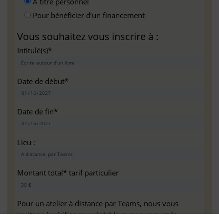
A titre personnel
Pour bénéficier d’un financement
Vous souhaitez vous inscrire à :
Intitulé(s)*
Date de début*
Date de fin*
Lieu :
Montant total* tarif particulier
Pour un atelier à distance par Teams, nous vous
invitons à vérifier au préalable que vous avez la