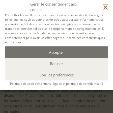
configuration minimale requise pour pouvoir travailler
Gérer le consentement aux
dans les meilleures conditions : Configuration
cookies
matérielle requise pour
Microsoft Teams | Microsoft
Pour offrir les meilleures expériences, nous utilisons des technologies
telles que les cookies pour stocker et/ou accéder aux informations des
Learn
appareils. Le fait de consentir à ces technologies nous permettra de
traiter des données telles que le comportement de navigation ou les ID
uniques sur ce site. Le fait de ne pas consentir ou de retirer son
consentement peut avoir un effet négatif sur certaines caractéristiques
et fonctions.
Accessibilité : ALEPH-ÉCRITURE est sensible à l’inclusion des
Accepter
personnes en situation de handicap. Si vous avez besoin
d’un aménagement spécifique de programme, n’hésitez pas
à nous contacter en amont de votre inscription afin
Refuser
d’étudier la faisabilité de votre projet (adaptation des
supports, accessibilité de nos salles).
Voir les préférences
Sauf mention contraire, il n’y a pas de modalité d’accès et les
Politique de cookies
Mentions légales et politique de confidentialité
inscriptions à nos activités sont ouvertes jusqu’au dernier
jour ouvré précédant l’ouverture, dans la limite des places
disponibles. Si vous souhaitez faire prendre en charge votre
formation (Afdas, France Travail…), la demande d’inscription
est à effectuer au plus tard un mois avant le début de la
formation.