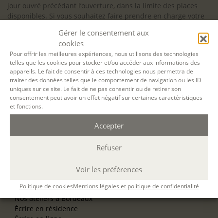
jour ouvré précédant l’ouverture, dans la limite des places
disponibles. Si vous souhaitez faire prendre en charge votre
formation (Afdas, France Travail…), la demande d’inscription
Gérer le consentement aux
est à effectuer au plus tard un mois avant le début de la
cookies
formation.
Pour offrir les meilleures expériences, nous utilisons des technologies
telles que les cookies pour stocker et/ou accéder aux informations des
NOS ATELIERS
appareils. Le fait de consentir à ces technologies nous permettra de
Découverte
traiter des données telles que le comportement de navigation ou les ID
L’école d’écriture
uniques sur ce site. Le fait de ne pas consentir ou de retirer son
La fabrique du manuscrit
consentement peut avoir un effet négatif sur certaines caractéristiques
Les stages pour artistes-auteurs
et fonctions.
Se former à la biographie
Se former à l’animation
Accepter
Refuser
NOS SERVICES
OFFRIR UN ATELIER
NOS VILLES
Voir les préférences
Nos ateliers à Paris
Politique de cookies
Mentions légales et politique de confidentialité
Nos ateliers à Lyon
Nos ateliers à Bordeaux
Écrire en résidence