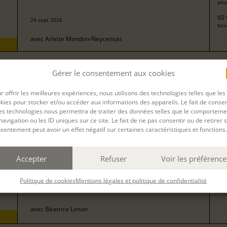
pour
60 
28 sept 2026
form
avec
Arlette Mondon-Neycensas
Gérer le consentement aux cookies
30
ÉCRIRE AUTOUR D'UN LIVRE
pour
r offrir les meilleures expériences, nous utilisons des technologies telles que les
60 
09 nov 2026
kies pour stocker et/ou accéder aux informations des appareils. Le fait de consen
form
es technologies nous permettra de traiter des données telles que le comporteme
avec
Arlette Mondon-Neycensas
navigation ou les ID uniques sur ce site. Le fait de ne pas consentir ou de retirer 
sentement peut avoir un effet négatif sur certaines caractéristiques et fonctions.
30
Accepter
Refuser
Voir les préférence
ÉCRIRE AUTOUR D'UN LIVRE
pour
60 
Politique de cookies
Mentions légales et politique de confidentialité
12 nov 2026
form
avec
Béatrice Limon