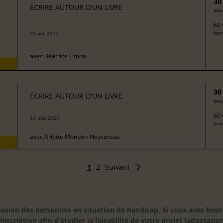
30
ÉCRIRE AUTOUR D'UN LIVRE
pour
60 
01 avr 2027
form
avec
Béatrice Limon
30
ÉCRIRE AUTOUR D'UN LIVRE
pour
60 
10 mai 2027
form
avec
Arlette Mondon-Neycensas
1
2
Suivant
inclusion des personnes en situation de handicap. Si vous avez 
scription afin d’étudier la faisabilité de votre projet (adaptation