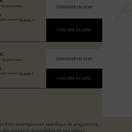
 €
 les particuliers
DEMANDER UN DEVIS
€
ation continue (
en savoir +
)
S'INSCRIRE EN LIGNE
 €
DEMANDER UN DEVIS
 les particuliers
€
ation continue (
en savoir +
)
S'INSCRIRE EN LIGNE
besoin d’un aménagement spécifique de programme,
 des supports, accessibilité de nos salles).