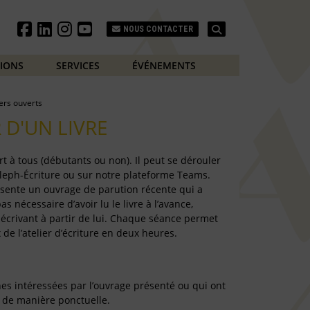
Search
NOUS CONTACTER
TIONS
SERVICES
ÉVÉNEMENTS
iers ouverts
 D'UN LIVRE
rt à tous (débutants ou non). Il peut se dérouler
’Aleph-Écriture ou sur notre plateforme Teams.
ésente un ouvrage de parution récente qui a
pas nécessaire d’avoir lu le livre à l’avance,
en écrivant à partir de lui. Chaque séance permet
e l’atelier d’écriture en deux heures.
nes intéressées par l’ouvrage présenté ou qui ont
r de manière ponctuelle.