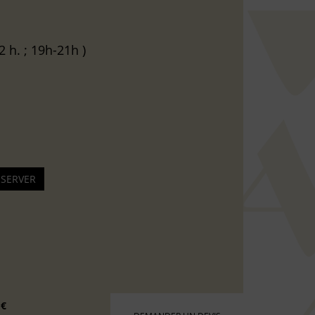
2 h. ; 19h-21h )
 €