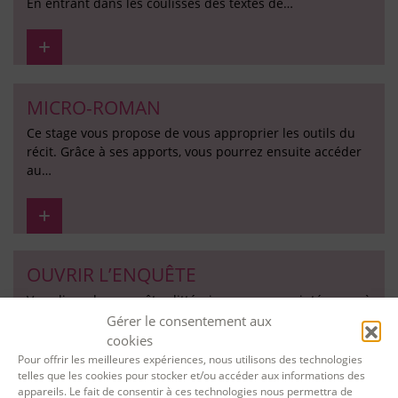
En entrant dans les coulisses des textes de…
MICRO-ROMAN
Ce stage vous propose de vous approprier les outils du
récit. Grâce à ses apports, vous pourrez ensuite accéder
au…
OUVRIR L’ENQUÊTE
Vous lisez des enquêtes littéraires, vous vous intéressez à
la littérature du réel, vous aimez apprendre des faits,
Gérer le consentement aux
découvrir un…
cookies
Pour offrir les meilleures expériences, nous utilisons des technologies
telles que les cookies pour stocker et/ou accéder aux informations des
appareils. Le fait de consentir à ces technologies nous permettra de