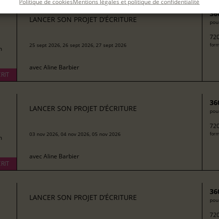
Politique de cookies
Mentions légales et politique de confidentialité
36
LANCER SON PROJET D’ÉCRITURE
pour
720
25 sept 2026, 26 sept 2026, 27 sept 2026
form
h
avec
Aline Barbier
RIT
36
LANCER SON PROJET D’ÉCRITURE
pour
720
03 nov 2026, 04 nov 2026, 05 nov 2026
form
h
avec
Aline Barbier
RIT
36
LANCER SON PROJET D’ÉCRITURE
pour
720