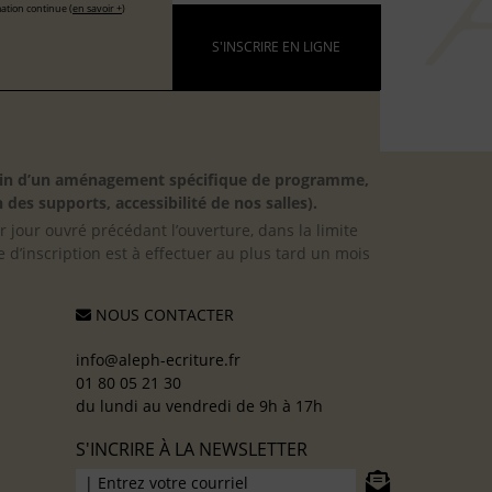
ation continue (
en savoir +
)
S'INSCRIRE EN LIGNE
besoin d’un aménagement spécifique de programme,
 des supports, accessibilité de nos salles).
er jour ouvré précédant l’ouverture, dans la limite
 d’inscription est à effectuer au plus tard un mois
NOUS CONTACTER
info@aleph-ecriture.fr
01 80 05 21 30
du lundi au vendredi de 9h à 17h
S'INCRIRE À LA NEWSLETTER