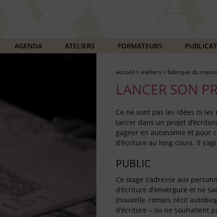
AGENDA
ATELIERS
FORMATEURS
PUBLICA
accueil
>
ateliers
>
fabrique du manus
LANCER SON PR
Ce ne sont pas les idées ni le
lancer dans un projet d’écritu
gagner en autonomie et pour ce
d’écriture au long cours. Il s’a
PUBLIC
Ce stage s’adresse aux personn
d’écriture d’envergure et ne s
(nouvelle, roman, récit autobiog
d’écriture – ou ne souhaitent pa