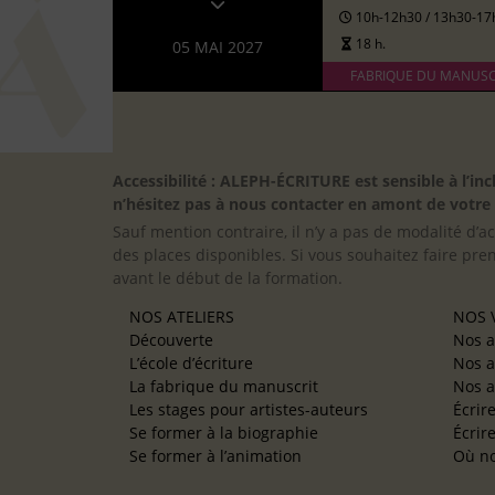
10h-12h30 / 13h30-17
18 h.
05 MAI 2027
FABRIQUE DU MANUSC
Accessibilité : ALEPH-ÉCRITURE est sensible à l’
n’hésitez pas à nous contacter en amont de votre in
Sauf mention contraire, il n’y a pas de modalité d’ac
des places disponibles. Si vous souhaitez faire pre
avant le début de la formation.
NOS ATELIERS
NOS V
Découverte
Nos a
L’école d’écriture
Nos a
La fabrique du manuscrit
Nos a
Les stages pour artistes-auteurs
Écrir
Se former à la biographie
Écrir
Se former à l’animation
Où no