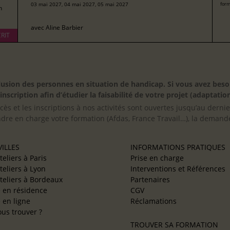
03 mai 2027, 04 mai 2027, 05 mai 2027
form
h
avec
Aline Barbier
RIT
inclusion des personnes en situation de handicap. Si vous avez 
scription afin d’étudier la faisabilité de votre projet (adaptation
cès et les inscriptions à nos activités sont ouvertes jusqu’au derni
ndre en charge votre formation (Afdas, France Travail…), la demande
ILLES
INFORMATIONS PRATIQUES
teliers à Paris
Prise en charge
teliers à Lyon
Interventions et Références
teliers à Bordeaux
Partenaires
e en résidence
CGV
e en ligne
Réclamations
us trouver ?
TROUVER SA FORMATION