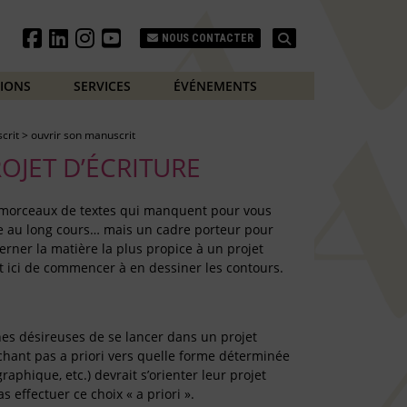
Search
NOUS CONTACTER
TIONS
SERVICES
ÉVÉNEMENTS
crit
>
ouvrir son manuscrit
OJET D’ÉCRITURE
s morceaux de textes qui manquent pour vous
re au long cours… mais un cadre porteur pour
rner la matière la plus propice à un projet
git ici de commencer à en dessiner les contours.
es désireuses de se lancer dans un projet
achant pas a priori vers quelle forme déterminée
raphique, etc.) devrait s’orienter leur projet
s effectuer ce choix « a priori ».