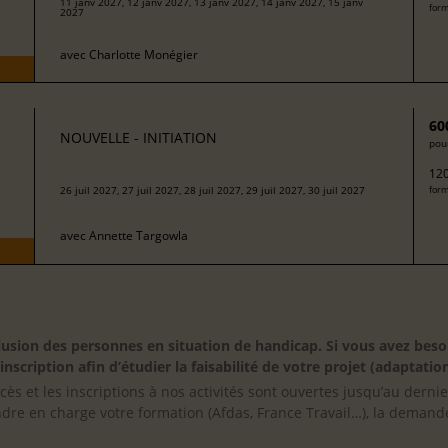
11 janv 2027, 12 janv 2027, 13 janv 2027, 14 janv 2027, 15 janv
form
2027
avec
Charlotte Monégier
60
NOUVELLE - INITIATION
pour
120
26 juil 2027, 27 juil 2027, 28 juil 2027, 29 juil 2027, 30 juil 2027
form
avec
Annette Targowla
inclusion des personnes en situation de handicap. Si vous avez 
scription afin d’étudier la faisabilité de votre projet (adaptation
cès et les inscriptions à nos activités sont ouvertes jusqu’au derni
ndre en charge votre formation (Afdas, France Travail…), la demande