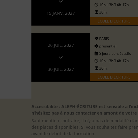
10h-13h/14h-17h
30 h.
15 JANV. 2027
ÉCOLE D'ÉCRITURE
PARIS
26 JUIL. 2027
présentiel
5 jours consécutifs
10h-13h/14h-17h
30 h.
30 JUIL. 2027
ÉCOLE D'ÉCRITURE
Accessibilité : ALEPH-ÉCRITURE est sensible à l’
n’hésitez pas à nous contacter en amont de votre in
Sauf mention contraire, il n’y a pas de modalité d’ac
des places disponibles. Si vous souhaitez faire pre
avant le début de la formation.