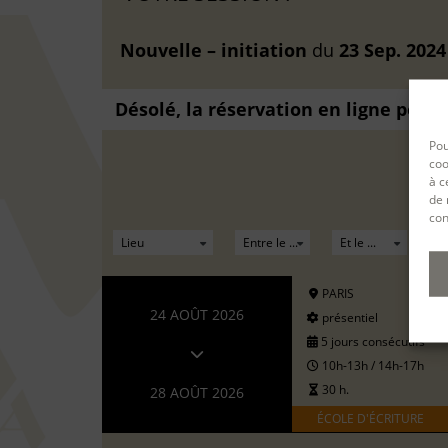
Nouvelle – initiation
du
23 Sep. 2024
Désolé, la réservation en ligne pour
Pou
coo
à c
de 
con
PARIS
24 AOÛT 2026
présentiel
5 jours consécutifs
10h-13h / 14h-17h
30 h.
28 AOÛT 2026
ÉCOLE D'ÉCRITURE