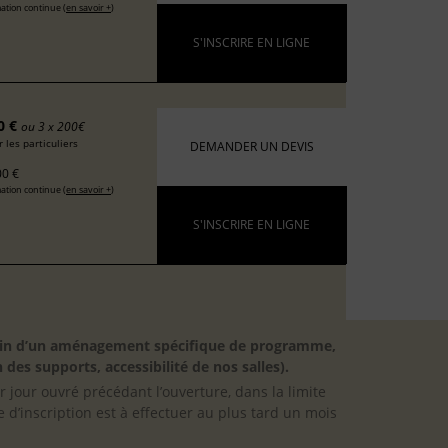
ation continue (
en savoir +
)
S'INSCRIRE EN LIGNE
0 €
ou 3 x 200€
 les particuliers
DEMANDER UN DEVIS
0 €
ation continue (
en savoir +
)
S'INSCRIRE EN LIGNE
besoin d’un aménagement spécifique de programme,
 des supports, accessibilité de nos salles).
er jour ouvré précédant l’ouverture, dans la limite
 d’inscription est à effectuer au plus tard un mois