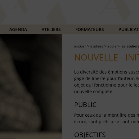
AGENDA
ATELIERS
FORMATEURS
PUBLICA
accueil
>
ateliers
>
école
>
les atelier
NOUVELLE - INI
La diversité des émotions susce
gage de liberté pour l’auteur
objet qui fonctionne pour le le
nouvelle complète.
PUBLIC
Pour ceux qui aiment lire des n
écrire, sont prêts à se confron
OBJECTIFS