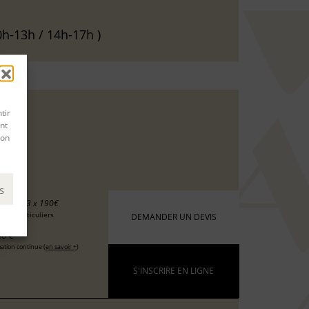
0h-13h / 14h-17h )
tir
nt
son
s
0 €
ou 3 x 190€
 les particuliers
DEMANDER UN DEVIS
0 €
ation continue (
en savoir +
)
S'INSCRIRE EN LIGNE