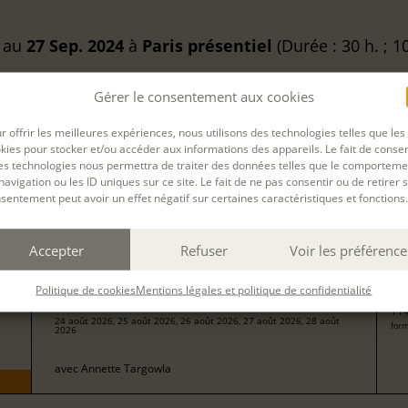
au
27 Sep. 2024
à
Paris
présentiel
(Durée : 30 h. ; 1
Gérer le consentement aux cookies
 cette session de formation est terminée.
r offrir les meilleures expériences, nous utilisons des technologies telles que les
kies pour stocker et/ou accéder aux informations des appareils. Le fait de consen
es technologies nous permettra de traiter des données telles que le comporteme
navigation ou les ID uniques sur ce site. Le fait de ne pas consentir ou de retirer 
sentement peut avoir un effet négatif sur certaines caractéristiques et fonctions.
Filtrer
Accepter
Refuser
Voir les préférence
57
NOUVELLE - INITIATION
pour
Politique de cookies
Mentions légales et politique de confidentialité
114
24 août 2026, 25 août 2026, 26 août 2026, 27 août 2026, 28 août
form
2026
avec
Annette Targowla