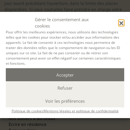
jour ouvré précédant l’ouverture, dans la limite des places
disponibles. Si vous souhaitez faire prendre en charge votre
formation (Afdas, France Travail…), la demande d’inscription
Gérer le consentement aux
est à effectuer au plus tard un mois avant le début de la
cookies
formation.
Pour offrir les meilleures expériences, nous utilisons des technologies
telles que les cookies pour stocker et/ou accéder aux informations des
NOS ATELIERS
appareils. Le fait de consentir à ces technologies nous permettra de
Découverte
traiter des données telles que le comportement de navigation ou les ID
L’école d’écriture
uniques sur ce site. Le fait de ne pas consentir ou de retirer son
La fabrique du manuscrit
consentement peut avoir un effet négatif sur certaines caractéristiques
Les stages pour artistes-auteurs
et fonctions.
Se former à la biographie
Se former à l’animation
Accepter
Refuser
NOS SERVICES
OFFRIR UN ATELIER
NOS VILLES
Voir les préférences
Nos ateliers à Paris
Politique de cookies
Mentions légales et politique de confidentialité
Nos ateliers à Lyon
Nos ateliers à Bordeaux
Écrire en résidence