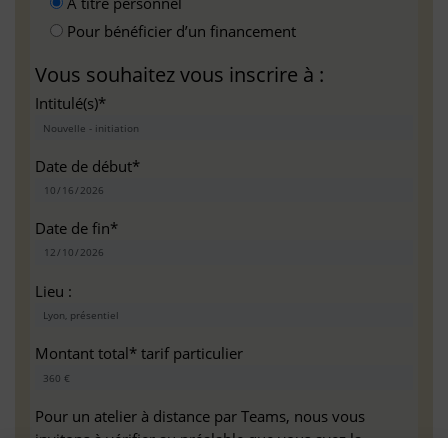
A titre personnel
Pour bénéficier d’un financement
Vous souhaitez vous inscrire à :
Intitulé(s)*
Date de début*
Date de fin*
Lieu :
Montant total* tarif particulier
Pour un atelier à distance par Teams, nous vous
invitons à vérifier au préalable que vous avez la