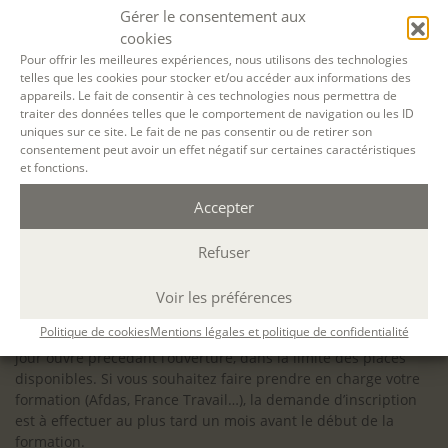
configuration minimale requise pour pouvoir travailler
Gérer le consentement aux
dans les meilleures conditions : Configuration
cookies
matérielle requise pour
Microsoft Teams | Microsoft
Pour offrir les meilleures expériences, nous utilisons des technologies
telles que les cookies pour stocker et/ou accéder aux informations des
Learn
appareils. Le fait de consentir à ces technologies nous permettra de
traiter des données telles que le comportement de navigation ou les ID
uniques sur ce site. Le fait de ne pas consentir ou de retirer son
consentement peut avoir un effet négatif sur certaines caractéristiques
et fonctions.
Accessibilité : ALEPH-ÉCRITURE est sensible à l’inclusion des
Accepter
personnes en situation de handicap. Si vous avez besoin
d’un aménagement spécifique de programme, n’hésitez pas
à nous contacter en amont de votre inscription afin
Refuser
d’étudier la faisabilité de votre projet (adaptation des
supports, accessibilité de nos salles).
Voir les préférences
Sauf mention contraire, il n’y a pas de modalité d’accès et les
Politique de cookies
Mentions légales et politique de confidentialité
inscriptions à nos activités sont ouvertes jusqu’au dernier
jour ouvré précédant l’ouverture, dans la limite des places
disponibles. Si vous souhaitez faire prendre en charge votre
formation (Afdas, France Travail…), la demande d’inscription
est à effectuer au plus tard un mois avant le début de la
formation.