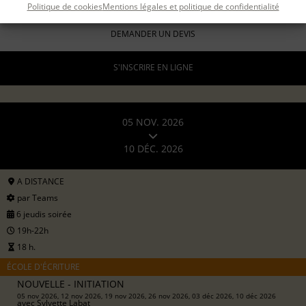
Politique de cookies
Mentions légales et politique de confidentialité
formation continue (
en savoir +
)
DEMANDER UN DEVIS
S'INSCRIRE EN LIGNE
05 NOV. 2026
10 DÉC. 2026
A DISTANCE
par Teams
6 jeudis soirée
19h-22h
18 h.
ÉCOLE D'ÉCRITURE
NOUVELLE - INITIATION
05 nov 2026, 12 nov 2026, 19 nov 2026, 26 nov 2026, 03 déc 2026, 10 déc 2026
avec
Sylvette Labat