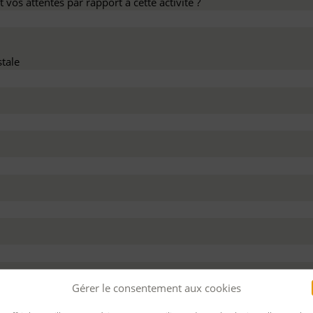
 vos attentes par rapport à cette activité ?
tale
dez ce devis :
Gérer le consentement aux cookies
 personnel
Pour bénéficier d’un financement