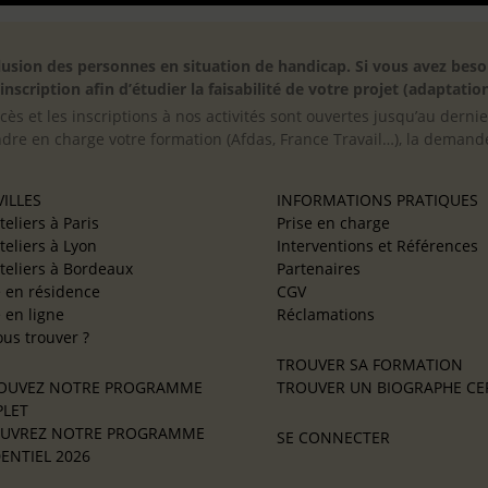
inclusion des personnes en situation de handicap. Si vous avez 
scription afin d’étudier la faisabilité de votre projet (adaptation
cès et les inscriptions à nos activités sont ouvertes jusqu’au derni
ndre en charge votre formation (Afdas, France Travail…), la demande
ILLES
INFORMATIONS PRATIQUES
teliers à Paris
Prise en charge
teliers à Lyon
Interventions et Références
teliers à Bordeaux
Partenaires
e en résidence
CGV
e en ligne
Réclamations
us trouver ?
TROUVER SA FORMATION
OUVEZ NOTRE PROGRAMME
TROUVER UN BIOGRAPHE CER
LET
UVREZ NOTRE PROGRAMME
SE CONNECTER
ENTIEL 2026