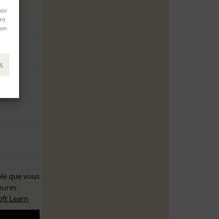
tir
nt
son
s
ble que vous
eures
ft Learn