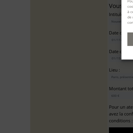
Pou
Vous sou
coo
à c
Intitulé(s)*
de 
con
Date de dé
Date de fin
Lieu :
Montant tota
Pour un ate
avez la con
conditions 