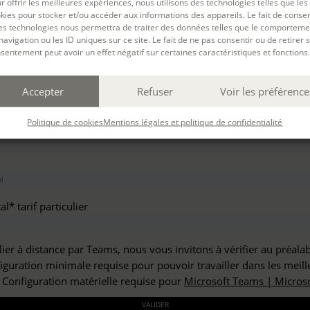
r offrir les meilleures expériences, nous utilisons des technologies telles que les
haitez vous inscrire à :
kies pour stocker et/ou accéder aux informations des appareils. Le fait de consen
es technologies nous permettra de traiter des données telles que le comporteme
navigation ou les ID uniques sur ce site. Le fait de ne pas consentir ou de retirer 
sentement peut avoir un effet négatif sur certaines caractéristiques et fonctions.
but*
Accepter
Refuser
Voir les préférence
*
Politique de cookies
Mentions légales et politique de confidentialité
l* tarif particulier
lier à distance par Teams, nous vous invitons à vérifier au préala
figuration minimale requise pour pouvoir travailler dans les meill
: Configuration matérielle requise pour
Microsoft Teams | Microso