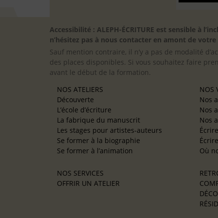
Accessibilité : ALEPH-ÉCRITURE est sensible à l’
n’hésitez pas à nous contacter en amont de votre in
Sauf mention contraire, il n’y a pas de modalité d’ac
des places disponibles. Si vous souhaitez faire pre
avant le début de la formation.
NOS ATELIERS
NOS V
Découverte
Nos a
L’école d’écriture
Nos a
La fabrique du manuscrit
Nos a
Les stages pour artistes-auteurs
Écrir
Se former à la biographie
Écrir
Se former à l’animation
Où no
NOS SERVICES
RETR
OFFRIR UN ATELIER
COMP
DÉCO
RÉSID