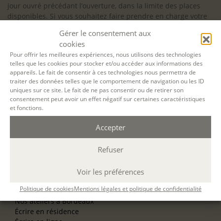
jour ouvré précédant l’ouverture, dans la limite des places
disponibles. Si vous souhaitez faire prendre en charge votre
formation (Afdas, France Travail…), la demande d’inscription
Gérer le consentement aux
est à effectuer au plus tard un mois avant le début de la
cookies
formation.
Pour offrir les meilleures expériences, nous utilisons des technologies
telles que les cookies pour stocker et/ou accéder aux informations des
NOS ATELIERS
appareils. Le fait de consentir à ces technologies nous permettra de
Découverte
traiter des données telles que le comportement de navigation ou les ID
L’école d’écriture
uniques sur ce site. Le fait de ne pas consentir ou de retirer son
La fabrique du manuscrit
consentement peut avoir un effet négatif sur certaines caractéristiques
Les stages pour artistes-auteurs
et fonctions.
Se former à la biographie
Se former à l’animation
Accepter
Refuser
NOS SERVICES
OFFRIR UN ATELIER
NOS VILLES
Voir les préférences
Nos ateliers à Paris
Politique de cookies
Mentions légales et politique de confidentialité
Nos ateliers à Lyon
Nos ateliers à Bordeaux
Écrire en résidence