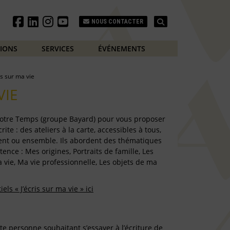
Search
NOUS CONTACTER
TIONS
SERVICES
ÉVÉNEMENTS
is sur ma vie
VIE
 Notre Temps (groupe Bayard) pour vous proposer
ite : des ateliers à la carte, accessibles à tous,
ent ou ensemble. Ils abordent des thématiques
tence : Mes origines, Portraits de famille, Les
 vie, Ma vie professionnelle, Les objets de ma
ls « J’écris sur ma vie » ici
e personne souhaitant s’essayer à l’écriture de