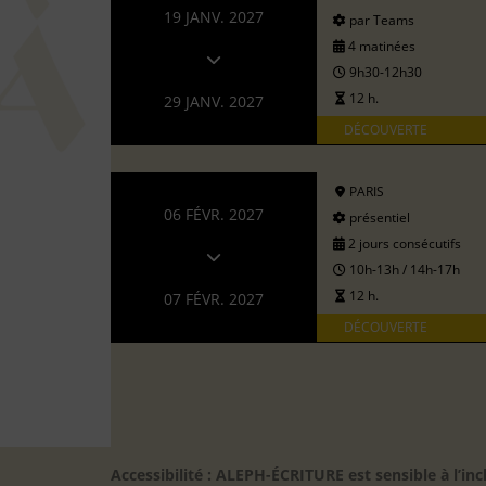
19 JANV. 2027
par Teams
4 matinées
9h30-12h30
12 h.
29 JANV. 2027
DÉCOUVERTE
PARIS
06 FÉVR. 2027
présentiel
2 jours consécutifs
10h-13h / 14h-17h
12 h.
07 FÉVR. 2027
DÉCOUVERTE
Accessibilité : ALEPH-ÉCRITURE est sensible à l’