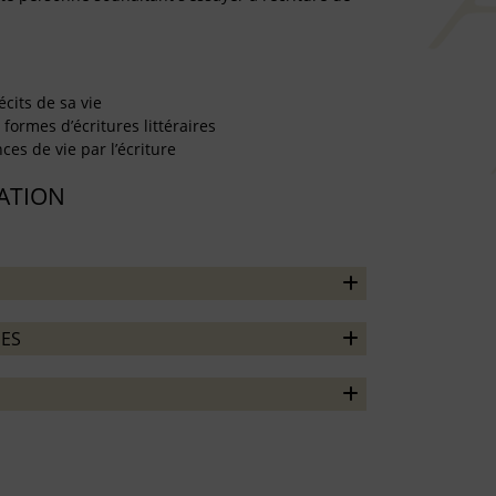
écits de sa vie
formes d’écritures littéraires
es de vie par l’écriture
TATION
ES