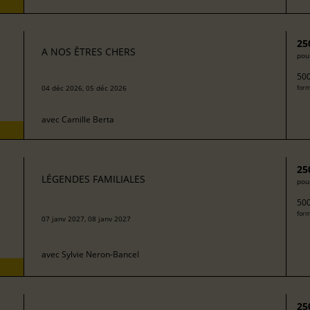
25
A NOS ÊTRES CHERS
pour
500
04 déc 2026, 05 déc 2026
form
avec
Camille Berta
25
LÉGENDES FAMILIALES
pour
500
form
07 janv 2027, 08 janv 2027
avec
Sylvie Neron-Bancel
25