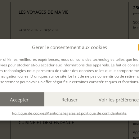
25
LES VOYAGES DE MA VIE
pour
500
form
24 sept 2026, 25 sept 2026
avec
Camille Berta
Gérer le consentement aux cookies
r offrir les meilleures expériences, nous utilisons des technologies telles que les
kies pour stocker et/ou accéder aux informations des appareils. Le fait de consen
J’ÉCRIS SUR MA VIE : MON ENFANCE À LA
13
es technologies nous permettra de traiter des données telles que le comporteme
MAISON DES TOURELLES DE CONDETTE (CÔTE
pour
navigation ou les ID uniques sur ce site. Le fait de ne pas consentir ou de retirer 
D'OPALE)
sentement peut avoir un effet négatif sur certaines caractéristiques et fonctions.
204
Arrivée le 28 septembre. Ateliers du 28 septembre au 3 octobre,
form
hébergement en chambre privée avec pension complète et
transferts inclus.
Accepter
Refuser
Voir les préférence
avec
Valérie Mello
Politique de cookies
Mentions légales et politique de confidentialité
25
CUISINE ET DESCENDANCE
pour
500
form