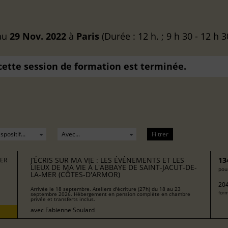
au
29 Nov. 2022
à
Paris
(Durée : 12 h. ; 9 h 30 - 12 h 3
 cette session de formation est terminée.
Filtrer
J’ÉCRIS SUR MA VIE : LES ÉVÉNEMENTS ET LES
13
MER
LIEUX DE MA VIE À L'ABBAYE DE SAINT-JACUT-DE-
pour
LA-MER (CÔTES-D'ARMOR)
204
Arrivée le 18 septembre. Ateliers d'écriture (27h) du 18 au 23
form
septembre 2026. Hébergement en pension complète en chambre
privée et transferts inclus.
avec
Fabienne Soulard