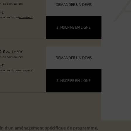
 les particuliers
DEMANDER UN DEVIS
 €
ation continue (
en savoir +
)
S'INSCRIRE EN LIGNE
0 €
ou 3 x 83€
 les particuliers
DEMANDER UN DEVIS
 €
ation continue (
en savoir +
)
S'INSCRIRE EN LIGNE
besoin d’un aménagement spécifique de programme,