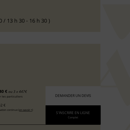
0 / 13 h 30 - 16 h 30 )
40 €
ou 3 x 447€
DEMANDER UN DEVIS
 les particuliers
2 €
ation continue (
en savoir +
)
S'INSCRIRE EN LIGNE
Complet