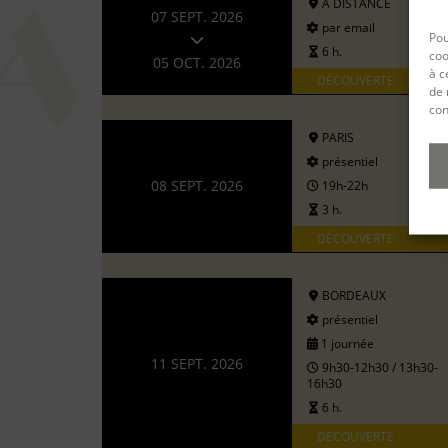
A DISTANCE
07 SEPT. 2026
par email
Pou
6 h.
coo
05 OCT. 2026
à c
DÉCOUVERTE
de 
con
PARIS
présentiel
08 SEPT. 2026
19h-22h
3 h.
DÉCOUVERTE
BORDEAUX
présentiel
1 journée
11 SEPT. 2026
9h30-12h30 / 13h30-
16h30
6 h.
DÉCOUVERTE