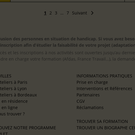
1
2
3
…
7
Suivant
inclusion des personnes en situation de handicap. Si vous avez 
scription afin d’étudier la faisabilité de votre projet (adaptation
cès et les inscriptions à nos activités sont ouvertes jusqu’au derni
ndre en charge votre formation (Afdas, France Travail…), la demande
ILLES
INFORMATIONS PRATIQUES
teliers à Paris
Prise en charge
teliers à Lyon
Interventions et Références
teliers à Bordeaux
Partenaires
e en résidence
CGV
e en ligne
Réclamations
us trouver ?
TROUVER SA FORMATION
OUVEZ NOTRE PROGRAMME
TROUVER UN BIOGRAPHE CER
LET