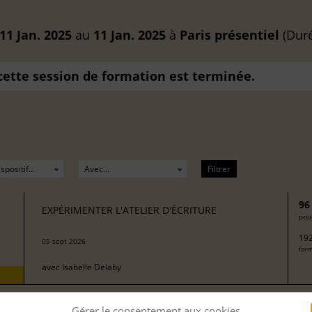
11 Jan. 2025
au
11 Jan. 2025
à
Paris
présentiel
(Duré
 cette session de formation est terminée.
Filtrer
96
EXPÉRIMENTER L'ATELIER D'ÉCRITURE
pour
192
05 sept 2026
form
avec
Isabelle Delaby
Gérer le consentement aux cookies