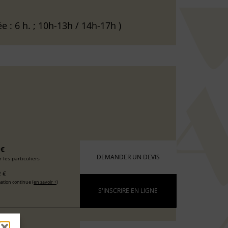
e : 6 h. ; 10h-13h / 14h-17h )
 €
DEMANDER UN DEVIS
 les particuliers
 €
ation continue (
en savoir +
)
S'INSCRIRE EN LIGNE