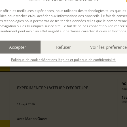
13
EXPÉRIMENTER L'ATELIER D'ÉCRITURE
pour
r offrir les meilleures expériences, nous utilisons des technologies telles que les
272
kies pour stocker et/ou accéder aux informations des appareils. Le fait de consen
form
avec
Isabelle Rossignol
es technologies nous permettra de traiter des données telles que le comporteme
navigation ou les ID uniques sur ce site. Le fait de ne pas consentir ou de retirer 
sentement peut avoir un effet négatif sur certaines caractéristiques et fonctions.
50
EXPÉRIMENTER L'ATELIER D'ÉCRITURE
pour
Accepter
Refuser
Voir les préférence
100
08 sept 2026
form
Politique de cookies
Mentions légales et politique de confidentialité
avec
Camille Berta
96
EXPÉRIMENTER L'ATELIER D'ÉCRITURE
pour
192
form
11 sept 2026
avec
Marion Guevel