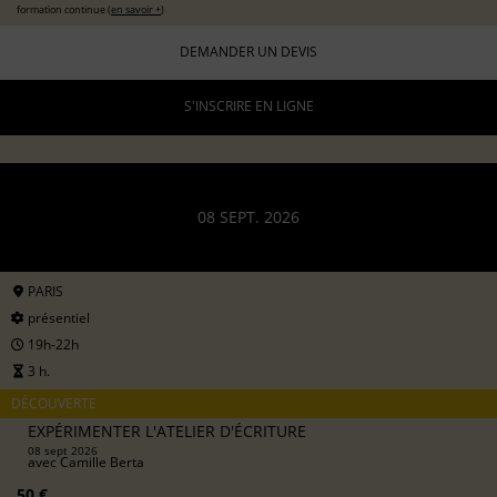
formation continue (
en savoir +
)
DEMANDER UN DEVIS
S'INSCRIRE EN LIGNE
08 SEPT. 2026
PARIS
présentiel
19h-22h
3 h.
DÉCOUVERTE
EXPÉRIMENTER L'ATELIER D'ÉCRITURE
08 sept 2026
avec
Camille Berta
50 €