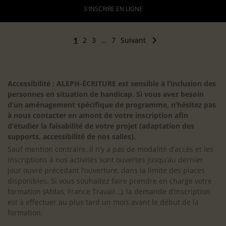
S'INSCRIRE EN LIGNE
1
2
3
…
7
Suivant
Accessibilité : ALEPH-ÉCRITURE est sensible à l’inclusion des
personnes en situation de handicap. Si vous avez besoin
d’un aménagement spécifique de programme, n’hésitez pas
à nous contacter en amont de votre inscription afin
d’étudier la faisabilité de votre projet (adaptation des
supports, accessibilité de nos salles).
Sauf mention contraire, il n’y a pas de modalité d’accès et les
inscriptions à nos activités sont ouvertes jusqu’au dernier
jour ouvré précédant l’ouverture, dans la limite des places
disponibles. Si vous souhaitez faire prendre en charge votre
formation (Afdas, France Travail…), la demande d’inscription
est à effectuer au plus tard un mois avant le début de la
formation.