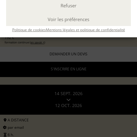
Refuser
EXPÉRIMENTER L'ATELIER D'ÉCRITURE
11 sept 2026
avec
Marion Guevel
Voir les préférences
96 €
pour les particuliers
Politique de cookies
Mentions légales et politique de confidentialité
192 €
formation continue (
en savoir +
)
DEMANDER UN DEVIS
S'INSCRIRE EN LIGNE
14 SEPT. 2026
12 OCT. 2026
A DISTANCE
par email
6 h.