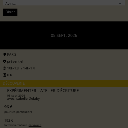
Filtrer
05 SEPT. 2026
PARIS
présentiel
10h-13h / 14h-17h
6 h.
DÉCOUVERTE
EXPÉRIMENTER L'ATELIER D'ÉCRITURE
05 sept 2026
avec
Isabelle Delaby
96 €
pour les particuliers
192 €
formation continue (
en savoir +
)