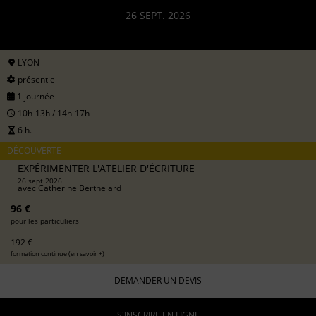
26 SEPT. 2026
LYON
présentiel
1 journée
10h-13h / 14h-17h
6 h.
DÉCOUVERTE
EXPÉRIMENTER L'ATELIER D'ÉCRITURE
26 sept 2026
avec
Catherine Berthelard
96 €
pour les particuliers
192 €
formation continue (
en savoir +
)
DEMANDER UN DEVIS
S'INSCRIRE EN LIGNE