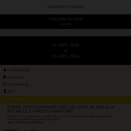
DEMANDER UN DEVIS
S'INSCRIRE EN LIGNE
Complet
21 SEPT. 2026
25 SEPT. 2026
LA ROCHELLE
résidentiel
voir planning
20 h.
DÉCOUVERTE
ÉCRIRE, PHOTOGRAPHIER CHEZ LES GENS DE MER À LA
ROCHELLE (CHARENTE-MARITIME)
Arrivée le 21 septembre, ateliers du 21 au 25 septembre. Hébergement en
chambre privée avec petits-déjeuner.
avec
Françoise Khoury
1310 €
ou 3 x 437€