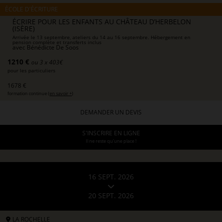
ÉCOLE D'ÉCRITURE
ÉCRIRE POUR LES ENFANTS AU CHÂTEAU D’HERBELON
(ISÈRE)
Arrivée le 13 septembre, ateliers du 14 au 16 septembre. Hébergement en
pension complète et transferts inclus
avec
Bénédicte De Soos
1210 €
ou 3 x 403€
pour les particuliers
1678 €
formation continue (
en savoir +
)
DEMANDER UN DEVIS
S'INSCRIRE EN LIGNE
Il ne reste qu'une place !
16 SEPT. 2026
20 SEPT. 2026
LA ROCHELLE