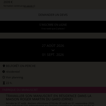
2039 €
formation continue (
en savoir +
)
DEMANDER UN DEVIS
S'INSCRIRE EN LIGNE
Il ne reste que 2 places !
27 AOÛT 2026
01 SEPT. 2026
BELFORÊT-EN-PERCHE
résidentiel
Voir planning
22 h.
FABRIQUE DU MANUSCRIT
TRAVAILLER SON MANUSCRIT EN RÉSIDENCE DANS LA
MAISON ROGER MARTIN DU GARD (ORNE)
Arrivée le 27 août. Ateliers d'écriture (21h) du 28 août au 01 septembre 2026,
suivi individuel (1h), hébergement en pension complète en chambre privée et