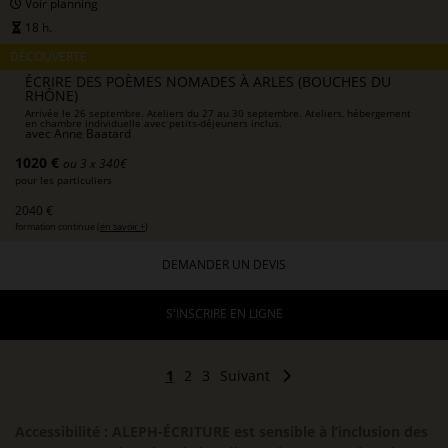
Voir planning
18 h.
DÉCOUVERTE
ÉCRIRE DES POÈMES NOMADES À ARLES (BOUCHES DU
RHÔNE)
Arrivée le 26 septembre. Ateliers du 27 au 30 septembre. Ateliers, hébergement
en chambre individuelle avec petits-déjeuners inclus.
avec
Anne Baatard
1020 €
ou 3 x 340€
pour les particuliers
2040 €
formation continue (
en savoir +
)
DEMANDER UN DEVIS
S'INSCRIRE EN LIGNE
1
2
3
Suivant
Accessibilité : ALEPH-ÉCRITURE est sensible à l’inclusion des