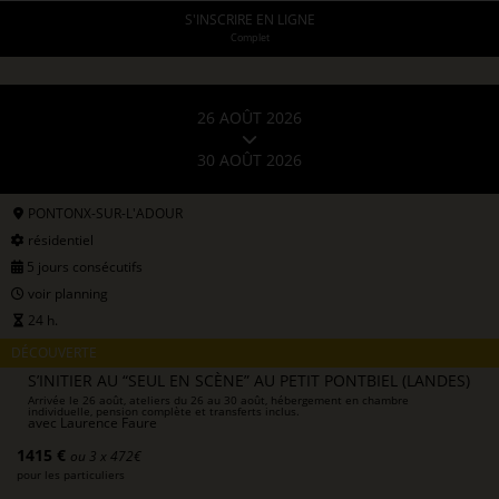
S'INSCRIRE EN LIGNE
Complet
26 AOÛT 2026
30 AOÛT 2026
PONTONX-SUR-L'ADOUR
résidentiel
5 jours consécutifs
voir planning
24 h.
DÉCOUVERTE
S’INITIER AU “SEUL EN SCÈNE” AU PETIT PONTBIEL (LANDES)
Arrivée le 26 août, ateliers du 26 au 30 août, hébergement en chambre
individuelle, pension complète et transferts inclus.
avec
Laurence Faure
1415 €
ou 3 x 472€
pour les particuliers