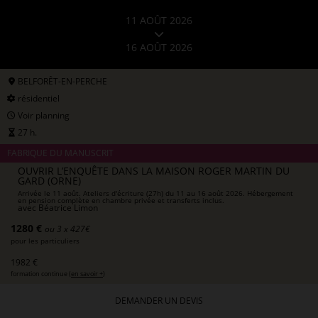
11 AOÛT 2026
16 AOÛT 2026
BELFORÊT-EN-PERCHE
résidentiel
Voir planning
27 h.
FABRIQUE DU MANUSCRIT
OUVRIR L’ENQUÊTE DANS LA MAISON ROGER MARTIN DU
GARD (ORNE)
Arrivée le 11 août. Ateliers d'écriture (27h) du 11 au 16 août 2026. Hébergement
en pension complète en chambre privée et transferts inclus.
avec
Béatrice Limon
1280 €
ou 3 x 427€
pour les particuliers
1982 €
formation continue (
en savoir +
)
DEMANDER UN DEVIS