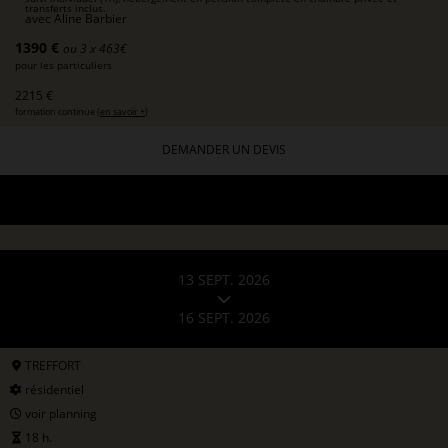
transferts inclus.
avec
Aline Barbier
1390 €
ou 3 x 463€
pour les particuliers
2215 €
formation continue (
en savoir +
)
DEMANDER UN DEVIS
13 SEPT. 2026
16 SEPT. 2026
TREFFORT
résidentiel
voir planning
18 h.