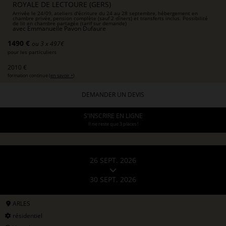
ROYALE DE LECTOURE (GERS)
Arrivée le 24/09, ateliers d'écriture du 24 au 28 septembre, hébergement en
chambre privée, pension complète (sauf 2 dîners) et transferts inclus. Possibilité
de lit en chambre partagée (tarif sur demande)
avec
Emmanuelle Pavon Dufaure
1490 €
ou 3 x 497€
pour les particuliers
2010 €
formation continue (
en savoir +
)
DEMANDER UN DEVIS
S'INSCRIRE EN LIGNE
Il ne reste que 3 places !
26 SEPT. 2026
30 SEPT. 2026
ARLES
résidentiel