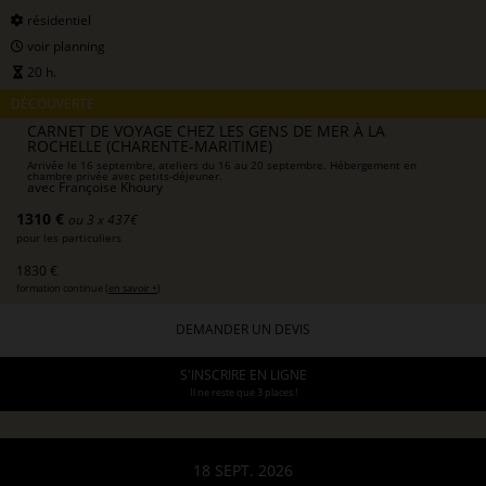
résidentiel
voir planning
20 h.
DÉCOUVERTE
CARNET DE VOYAGE CHEZ LES GENS DE MER À LA
ROCHELLE (CHARENTE-MARITIME)
Arrivée le 16 septembre, ateliers du 16 au 20 septembre. Hébergement en
chambre privée avec petits-déjeuner.
avec
Françoise Khoury
1310 €
ou 3 x 437€
pour les particuliers
1830 €
formation continue (
en savoir +
)
DEMANDER UN DEVIS
S'INSCRIRE EN LIGNE
Il ne reste que 3 places !
18 SEPT. 2026