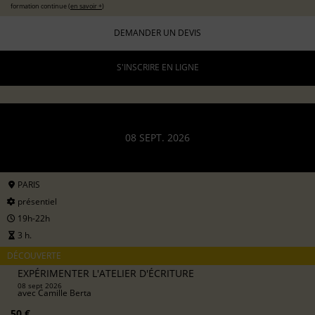
formation continue (
en savoir +
)
DEMANDER UN DEVIS
S'INSCRIRE EN LIGNE
08 SEPT. 2026
PARIS
présentiel
19h-22h
3 h.
DÉCOUVERTE
EXPÉRIMENTER L'ATELIER D'ÉCRITURE
08 sept 2026
avec
Camille Berta
50 €