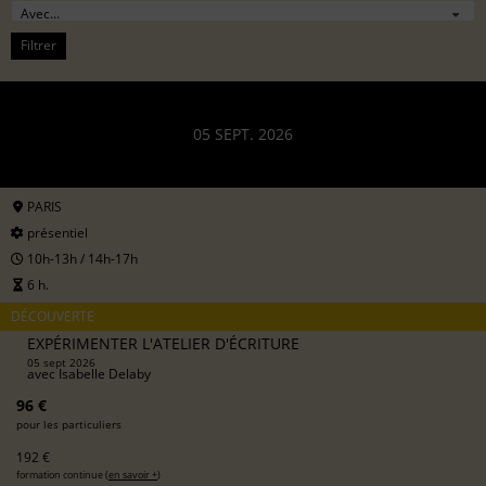
Filtrer
05 SEPT. 2026
PARIS
présentiel
10h-13h / 14h-17h
6 h.
DÉCOUVERTE
EXPÉRIMENTER L'ATELIER D'ÉCRITURE
05 sept 2026
avec
Isabelle Delaby
96 €
pour les particuliers
192 €
formation continue (
en savoir +
)