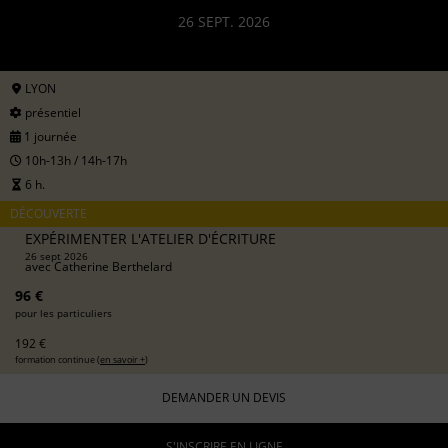
26 SEPT. 2026
LYON
présentiel
1 journée
10h-13h / 14h-17h
6 h.
DÉCOUVERTE
EXPÉRIMENTER L'ATELIER D'ÉCRITURE
26 sept 2026
avec
Catherine Berthelard
96 €
pour les particuliers
192 €
formation continue (
en savoir +
)
DEMANDER UN DEVIS
S'INSCRIRE EN LIGNE