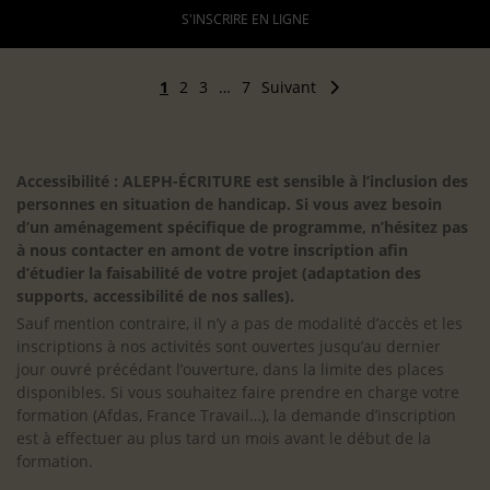
S'INSCRIRE EN LIGNE
1
2
3
…
7
Suivant
Accessibilité : ALEPH-ÉCRITURE est sensible à l’inclusion des
personnes en situation de handicap. Si vous avez besoin
d’un aménagement spécifique de programme, n’hésitez pas
à nous contacter en amont de votre inscription afin
d’étudier la faisabilité de votre projet (adaptation des
supports, accessibilité de nos salles).
Sauf mention contraire, il n’y a pas de modalité d’accès et les
inscriptions à nos activités sont ouvertes jusqu’au dernier
jour ouvré précédant l’ouverture, dans la limite des places
disponibles. Si vous souhaitez faire prendre en charge votre
formation (Afdas, France Travail…), la demande d’inscription
est à effectuer au plus tard un mois avant le début de la
formation.