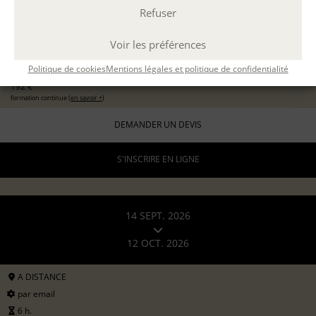
Refuser
EXPÉRIMENTER L'ATELIER D'ÉCRITURE
11 sept 2026
avec
Marion Guevel
Voir les préférences
96 €
pour les particuliers
Politique de cookies
Mentions légales et politique de confidentialité
192 €
formation continue (
en savoir +
)
DEMANDER UN DEVIS
S'INSCRIRE EN LIGNE
14 SEPT. 2026
12 OCT. 2026
A DISTANCE
par email
6 h.