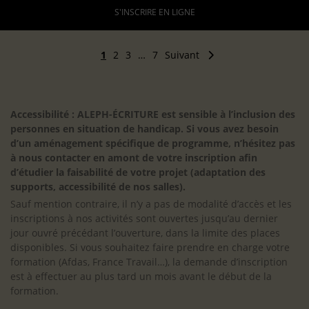
S'INSCRIRE EN LIGNE
1
2
3
…
7
Suivant
Accessibilité : ALEPH-ÉCRITURE est sensible à l’inclusion des
personnes en situation de handicap. Si vous avez besoin
d’un aménagement spécifique de programme, n’hésitez pas
à nous contacter en amont de votre inscription afin
d’étudier la faisabilité de votre projet (adaptation des
supports, accessibilité de nos salles).
Sauf mention contraire, il n’y a pas de modalité d’accès et les
inscriptions à nos activités sont ouvertes jusqu’au dernier
jour ouvré précédant l’ouverture, dans la limite des places
disponibles. Si vous souhaitez faire prendre en charge votre
formation (Afdas, France Travail…), la demande d’inscription
est à effectuer au plus tard un mois avant le début de la
formation.