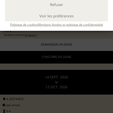
Refuser
EXPÉRIMENTER L'ATELIER D'ÉCRITURE
11 sept 2026
avec
Marion Guevel
Voir les préférences
96 €
pour les particuliers
Politique de cookies
Mentions légales et politique de confidentialité
192 €
formation continue (
en savoir +
)
DEMANDER UN DEVIS
S'INSCRIRE EN LIGNE
14 SEPT. 2026
12 OCT. 2026
A DISTANCE
par email
6 h.