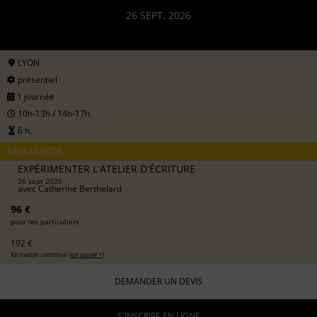
26 SEPT. 2026
LYON
présentiel
1 journée
10h-13h / 14h-17h
6 h.
DÉCOUVERTE
EXPÉRIMENTER L'ATELIER D'ÉCRITURE
26 sept 2026
avec
Catherine Berthelard
96 €
pour les particuliers
192 €
formation continue (
en savoir +
)
DEMANDER UN DEVIS
S'INSCRIRE EN LIGNE