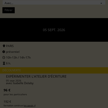
Filtrer
05 SEPT. 2026
PARIS
présentiel
10h-13h / 14h-17h
6 h.
DÉCOUVERTE
EXPÉRIMENTER L'ATELIER D'ÉCRITURE
05 sept 2026
avec
Isabelle Delaby
96 €
pour les particuliers
192 €
formation continue (
en savoir +
)