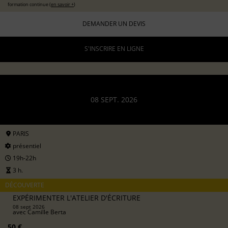
formation continue (
en savoir +
)
DEMANDER UN DEVIS
S'INSCRIRE EN LIGNE
08 SEPT. 2026
PARIS
présentiel
19h-22h
3 h.
DÉCOUVERTE
EXPÉRIMENTER L'ATELIER D'ÉCRITURE
08 sept 2026
avec
Camille Berta
50 €