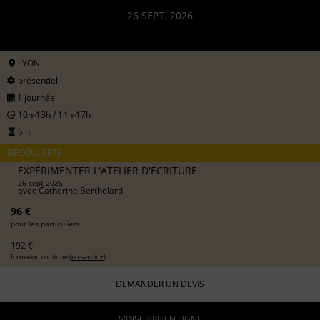
26 SEPT. 2026
LYON
présentiel
1 journée
10h-13h / 14h-17h
6 h.
DÉCOUVERTE
EXPÉRIMENTER L'ATELIER D'ÉCRITURE
26 sept 2026
avec
Catherine Berthelard
96 €
pour les particuliers
192 €
formation continue (
en savoir +
)
DEMANDER UN DEVIS
S'INSCRIRE EN LIGNE