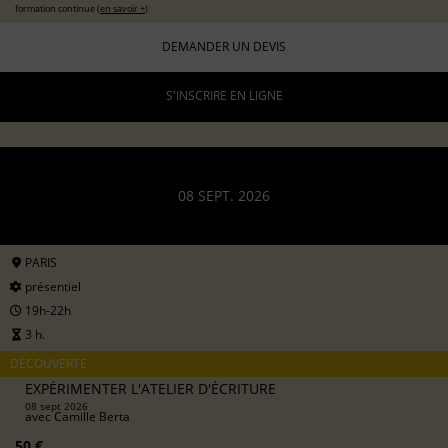
formation continue (
en savoir +
)
DEMANDER UN DEVIS
S'INSCRIRE EN LIGNE
08 SEPT. 2026
PARIS
présentiel
19h-22h
3 h.
DÉCOUVERTE
EXPÉRIMENTER L'ATELIER D'ÉCRITURE
08 sept 2026
avec
Camille Berta
50 €