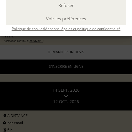
Refuser
EXPÉRIMENTER L'ATELIER D'ÉCRITURE
11 sept 2026
avec
Marion Guevel
Voir les préférences
96 €
pour les particuliers
Politique de cookies
Mentions légales et politique de confidentialité
192 €
formation continue (
en savoir +
)
DEMANDER UN DEVIS
S'INSCRIRE EN LIGNE
14 SEPT. 2026
12 OCT. 2026
A DISTANCE
par email
6 h.