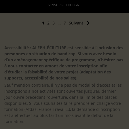
S'INSCRIRE EN LIGNE
1
2
3
…
7
Suivant
Accessibilité : ALEPH-ÉCRITURE est sensible à l’inclusion des
personnes en situation de handicap. Si vous avez besoin
d’un aménagement spécifique de programme, n’hésitez pas
à nous contacter en amont de votre inscription afin
d’étudier la faisabilité de votre projet (adaptation des
supports, accessibilité de nos salles).
Sauf mention contraire, il n’y a pas de modalité d’accès et les
inscriptions à nos activités sont ouvertes jusqu’au dernier
jour ouvré précédant l’ouverture, dans la limite des places
disponibles. Si vous souhaitez faire prendre en charge votre
formation (Afdas, France Travail…), la demande d’inscription
est à effectuer au plus tard un mois avant le début de la
formation.