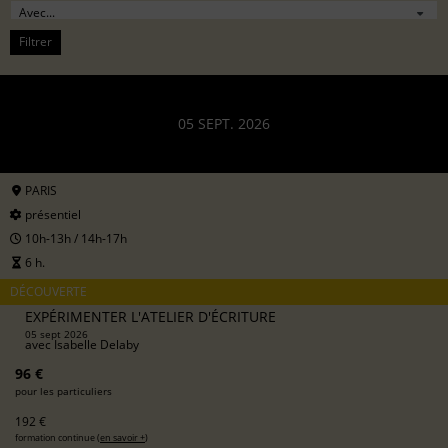
Filtrer
05 SEPT. 2026
PARIS
présentiel
10h-13h / 14h-17h
6 h.
DÉCOUVERTE
EXPÉRIMENTER L'ATELIER D'ÉCRITURE
05 sept 2026
avec
Isabelle Delaby
96 €
pour les particuliers
192 €
formation continue (
en savoir +
)