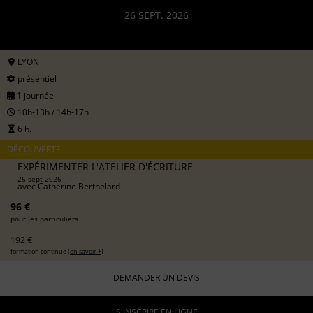
26 SEPT. 2026
LYON
présentiel
1 journée
10h-13h / 14h-17h
6 h.
DÉCOUVERTE
EXPÉRIMENTER L'ATELIER D'ÉCRITURE
26 sept 2026
avec
Catherine Berthelard
96 €
pour les particuliers
192 €
formation continue (
en savoir +
)
DEMANDER UN DEVIS
S'INSCRIRE EN LIGNE