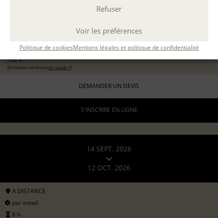
Refuser
EXPÉRIMENTER L'ATELIER D'ÉCRITURE
11 sept 2026
avec
Marion Guevel
Voir les préférences
96 €
pour les particuliers
Politique de cookies
Mentions légales et politique de confidentialité
192 €
formation continue (
en savoir +
)
DEMANDER UN DEVIS
S'INSCRIRE EN LIGNE
14 SEPT. 2026
12 OCT. 2026
A DISTANCE
par email
6 h.