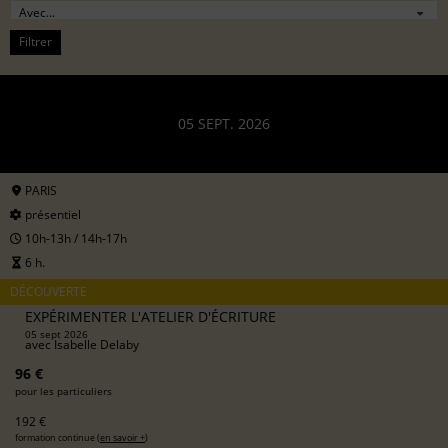
Filtrer
05 SEPT. 2026
PARIS
présentiel
10h-13h / 14h-17h
6 h.
DÉCOUVERTE
EXPÉRIMENTER L'ATELIER D'ÉCRITURE
05 sept 2026
avec
Isabelle Delaby
96 €
pour les particuliers
192 €
formation continue (
en savoir +
)