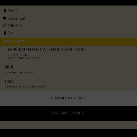
PARIS
présentiel
19h-22h
3 h.
DÉCOUVERTE
EXPÉRIMENTER L'ATELIER D'ÉCRITURE
22 sept 2026
avec
Camille Berta
50 €
pour les particuliers
100 €
formation continue (
en savoir +
)
DEMANDER UN DEVIS
S'INSCRIRE EN LIGNE