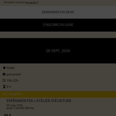
formation continue (
en savoir +
)
DEMANDER UN DEVIS
S'INSCRIRE EN LIGNE
08 SEPT. 2026
PARIS
présentiel
19h-22h
3 h.
DÉCOUVERTE
EXPÉRIMENTER L'ATELIER D'ÉCRITURE
08 sept 2026
avec
Camille Berta
50 €