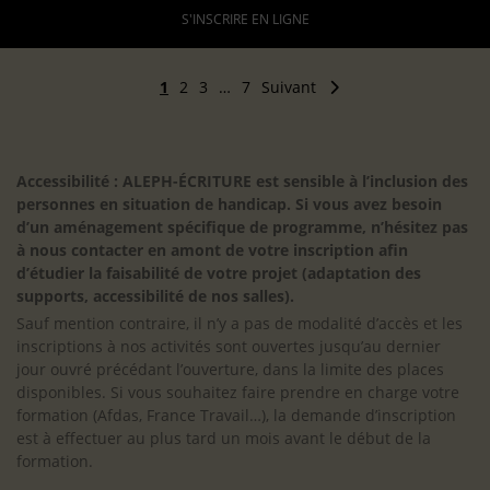
S'INSCRIRE EN LIGNE
1
2
3
…
7
Suivant
Accessibilité : ALEPH-ÉCRITURE est sensible à l’inclusion des
personnes en situation de handicap. Si vous avez besoin
d’un aménagement spécifique de programme, n’hésitez pas
à nous contacter en amont de votre inscription afin
d’étudier la faisabilité de votre projet (adaptation des
supports, accessibilité de nos salles).
Sauf mention contraire, il n’y a pas de modalité d’accès et les
inscriptions à nos activités sont ouvertes jusqu’au dernier
jour ouvré précédant l’ouverture, dans la limite des places
disponibles. Si vous souhaitez faire prendre en charge votre
formation (Afdas, France Travail…), la demande d’inscription
est à effectuer au plus tard un mois avant le début de la
formation.