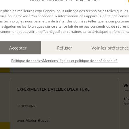
13
EXPÉRIMENTER L'ATELIER D'ÉCRITURE
pour
r offrir les meilleures expériences, nous utilisons des technologies telles que les
272
kies pour stocker et/ou accéder aux informations des appareils. Le fait de consen
form
avec
Isabelle Rossignol
es technologies nous permettra de traiter des données telles que le comporteme
navigation ou les ID uniques sur ce site. Le fait de ne pas consentir ou de retirer 
sentement peut avoir un effet négatif sur certaines caractéristiques et fonctions.
50
EXPÉRIMENTER L'ATELIER D'ÉCRITURE
pour
Accepter
Refuser
Voir les préférence
100
08 sept 2026
form
Politique de cookies
Mentions légales et politique de confidentialité
avec
Camille Berta
96
EXPÉRIMENTER L'ATELIER D'ÉCRITURE
pour
192
form
11 sept 2026
avec
Marion Guevel