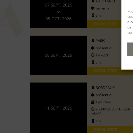
A DISTANCE
07 SEPT. 2026
par email
Pou
6 h.
coo
05 OCT. 2026
à c
DÉCOUVERTE
de 
con
PARIS
présentiel
08 SEPT. 2026
19h-22h
3 h.
DÉCOUVERTE
BORDEAUX
présentiel
1 journée
11 SEPT. 2026
9h30-12h30 / 13h30-
16h30
6 h.
DÉCOUVERTE