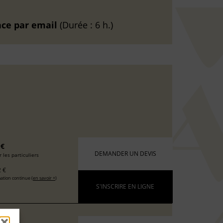
nce
par email
(Durée : 6 h.)
 €
DEMANDER UN DEVIS
 les particuliers
 €
ation continue (
en savoir +
)
S'INSCRIRE EN LIGNE