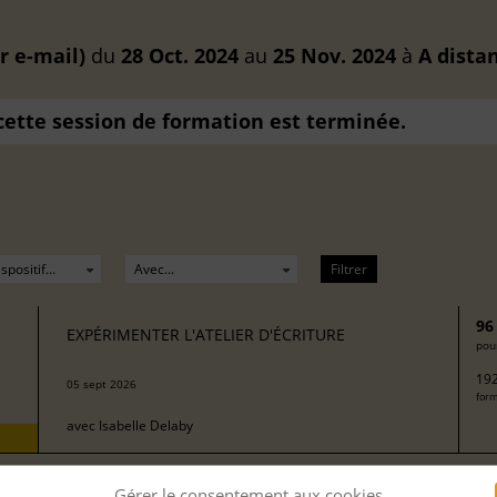
r e-mail)
du
28 Oct. 2024
au
25 Nov. 2024
à
A dista
 cette session de formation est terminée.
Filtrer
96
EXPÉRIMENTER L'ATELIER D'ÉCRITURE
pour
192
05 sept 2026
form
avec
Isabelle Delaby
Gérer le consentement aux cookies