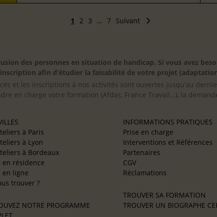
1
2
3
…
7
Suivant
inclusion des personnes en situation de handicap. Si vous avez 
scription afin d’étudier la faisabilité de votre projet (adaptation
cès et les inscriptions à nos activités sont ouvertes jusqu’au derni
ndre en charge votre formation (Afdas, France Travail…), la demande
ILLES
INFORMATIONS PRATIQUES
teliers à Paris
Prise en charge
teliers à Lyon
Interventions et Références
teliers à Bordeaux
Partenaires
e en résidence
CGV
e en ligne
Réclamations
us trouver ?
TROUVER SA FORMATION
OUVEZ NOTRE PROGRAMME
TROUVER UN BIOGRAPHE CER
LET