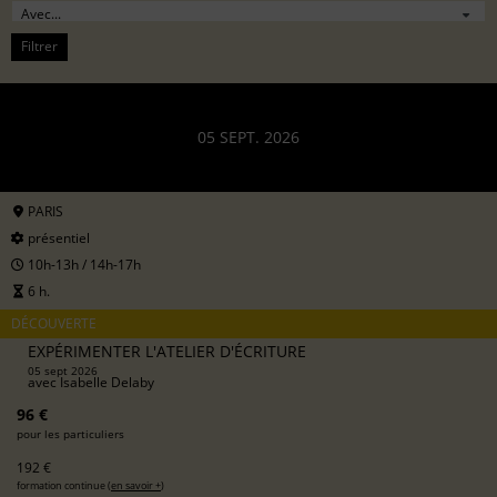
Filtrer
05 SEPT. 2026
PARIS
présentiel
10h-13h / 14h-17h
6 h.
DÉCOUVERTE
EXPÉRIMENTER L'ATELIER D'ÉCRITURE
05 sept 2026
avec
Isabelle Delaby
96 €
pour les particuliers
192 €
formation continue (
en savoir +
)