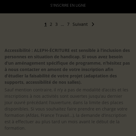
S'INSCRIRE EN LIGNE
1
2
3
…
7
Suivant
Accessibilité : ALEPH-ÉCRITURE est sensible à l’inclusion des
personnes en situation de handicap. Si vous avez besoin
d’un aménagement spécifique de programme, n’hésitez pas
à nous contacter en amont de votre inscription afin
d’étudier la faisabilité de votre projet (adaptation des
supports, accessibilité de nos salles).
Sauf mention contraire, il n’y a pas de modalité d’accès et les
inscriptions à nos activités sont ouvertes jusqu’au dernier
jour ouvré précédant l’ouverture, dans la limite des places
disponibles. Si vous souhaitez faire prendre en charge votre
formation (Afdas, France Travail…), la demande d’inscription
est à effectuer au plus tard un mois avant le début de la
formation.