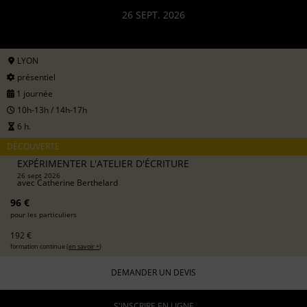
26 SEPT. 2026
LYON
présentiel
1 journée
10h-13h / 14h-17h
6 h.
DÉCOUVERTE
EXPÉRIMENTER L'ATELIER D'ÉCRITURE
26 sept 2026
avec
Catherine Berthelard
96 €
pour les particuliers
192 €
formation continue (
en savoir +
)
DEMANDER UN DEVIS
S'INSCRIRE EN LIGNE