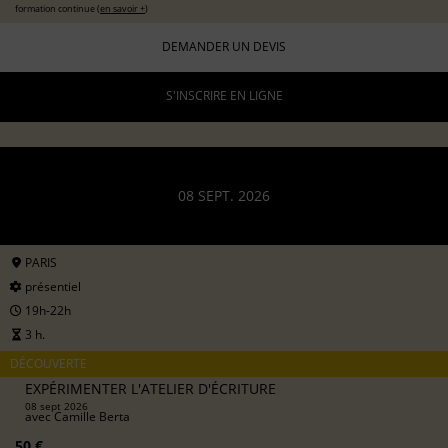
formation continue (
en savoir +
)
DEMANDER UN DEVIS
S'INSCRIRE EN LIGNE
08 SEPT. 2026
PARIS
présentiel
19h-22h
3 h.
DÉCOUVERTE
EXPÉRIMENTER L'ATELIER D'ÉCRITURE
08 sept 2026
avec
Camille Berta
50 €