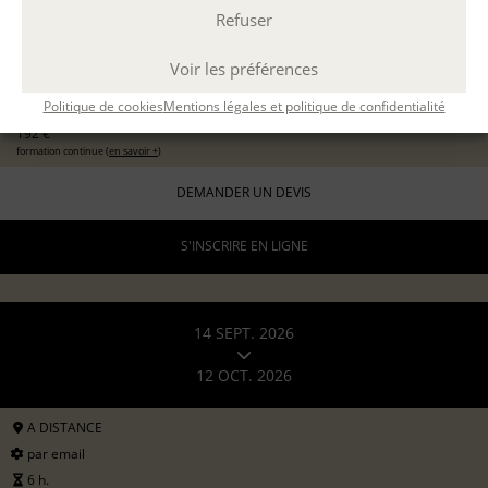
Refuser
EXPÉRIMENTER L'ATELIER D'ÉCRITURE
11 sept 2026
avec
Marion Guevel
Voir les préférences
96 €
pour les particuliers
Politique de cookies
Mentions légales et politique de confidentialité
192 €
formation continue (
en savoir +
)
DEMANDER UN DEVIS
S'INSCRIRE EN LIGNE
14 SEPT. 2026
12 OCT. 2026
A DISTANCE
par email
6 h.