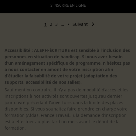
S'INSCRIRE EN LIGNE
1
2
3
…
7
Suivant
Accessibilité : ALEPH-ÉCRITURE est sensible à l’inclusion des
personnes en situation de handicap. Si vous avez besoin
d’un aménagement spécifique de programme, n’hésitez pas
à nous contacter en amont de votre inscription afin
d’étudier la faisabilité de votre projet (adaptation des
supports, accessibilité de nos salles).
Sauf mention contraire, il n’y a pas de modalité d’accès et les
inscriptions à nos activités sont ouvertes jusqu’au dernier
jour ouvré précédant l’ouverture, dans la limite des places
disponibles. Si vous souhaitez faire prendre en charge votre
formation (Afdas, France Travail…), la demande d’inscription
est à effectuer au plus tard un mois avant le début de la
formation.