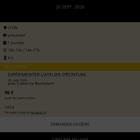
26 SEPT. 2026
LYON
présentiel
1 journée
10h-13h / 14h-17h
6 h.
DÉCOUVERTE
EXPÉRIMENTER L'ATELIER D'ÉCRITURE
26 sept 2026
avec
Catherine Berthelard
96 €
pour les particuliers
192 €
formation continue (
en savoir +
)
DEMANDER UN DEVIS
S'INSCRIRE EN LIGNE