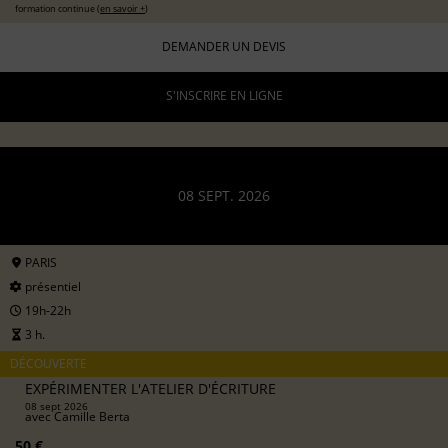
formation continue (
en savoir +
)
DEMANDER UN DEVIS
S'INSCRIRE EN LIGNE
08 SEPT. 2026
PARIS
présentiel
19h-22h
3 h.
DÉCOUVERTE
EXPÉRIMENTER L'ATELIER D'ÉCRITURE
08 sept 2026
avec
Camille Berta
50 €