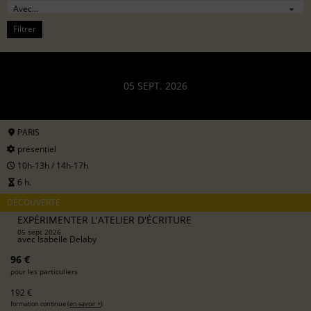
Filtrer
05 SEPT. 2026
PARIS
présentiel
10h-13h / 14h-17h
6 h.
DÉCOUVERTE
EXPÉRIMENTER L'ATELIER D'ÉCRITURE
05 sept 2026
avec
Isabelle Delaby
96 €
pour les particuliers
192 €
formation continue (
en savoir +
)