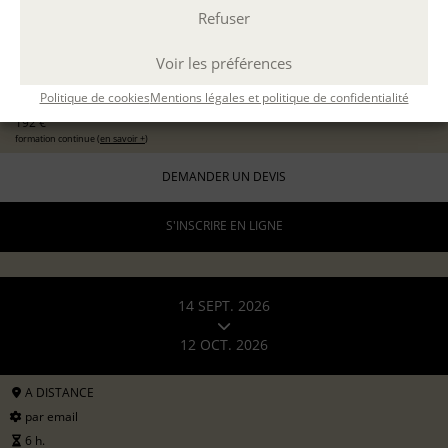
Refuser
EXPÉRIMENTER L'ATELIER D'ÉCRITURE
11 sept 2026
avec
Marion Guevel
Voir les préférences
96 €
pour les particuliers
Politique de cookies
Mentions légales et politique de confidentialité
192 €
formation continue (
en savoir +
)
DEMANDER UN DEVIS
S'INSCRIRE EN LIGNE
14 SEPT. 2026
12 OCT. 2026
A DISTANCE
par email
6 h.