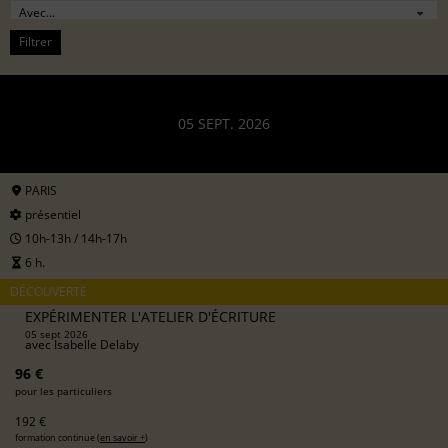
Filtrer
05 SEPT. 2026
PARIS
présentiel
10h-13h / 14h-17h
6 h.
DÉCOUVERTE
EXPÉRIMENTER L'ATELIER D'ÉCRITURE
05 sept 2026
avec
Isabelle Delaby
96 €
pour les particuliers
192 €
formation continue (
en savoir +
)