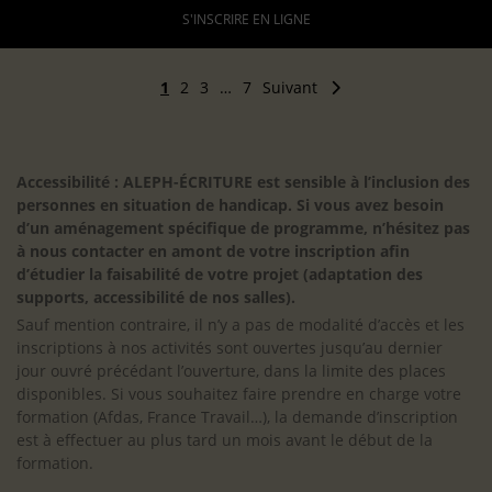
S'INSCRIRE EN LIGNE
1
2
3
…
7
Suivant
Accessibilité : ALEPH-ÉCRITURE est sensible à l’inclusion des
personnes en situation de handicap. Si vous avez besoin
d’un aménagement spécifique de programme, n’hésitez pas
à nous contacter en amont de votre inscription afin
d’étudier la faisabilité de votre projet (adaptation des
supports, accessibilité de nos salles).
Sauf mention contraire, il n’y a pas de modalité d’accès et les
inscriptions à nos activités sont ouvertes jusqu’au dernier
jour ouvré précédant l’ouverture, dans la limite des places
disponibles. Si vous souhaitez faire prendre en charge votre
formation (Afdas, France Travail…), la demande d’inscription
est à effectuer au plus tard un mois avant le début de la
formation.