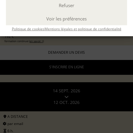
Refuser
EXPÉRIMENTER L'ATELIER D'ÉCRITURE
11 sept 2026
avec
Marion Guevel
Voir les préférences
96 €
pour les particuliers
Politique de cookies
Mentions légales et politique de confidentialité
192 €
formation continue (
en savoir +
)
DEMANDER UN DEVIS
S'INSCRIRE EN LIGNE
14 SEPT. 2026
12 OCT. 2026
A DISTANCE
par email
6 h.