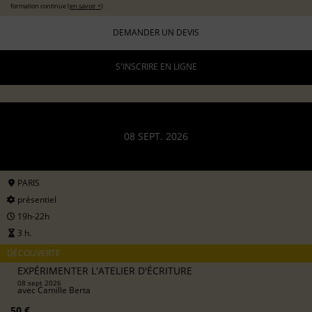
formation continue (
en savoir +
)
DEMANDER UN DEVIS
S'INSCRIRE EN LIGNE
08 SEPT. 2026
PARIS
présentiel
19h-22h
3 h.
DÉCOUVERTE
EXPÉRIMENTER L'ATELIER D'ÉCRITURE
08 sept 2026
avec
Camille Berta
50 €