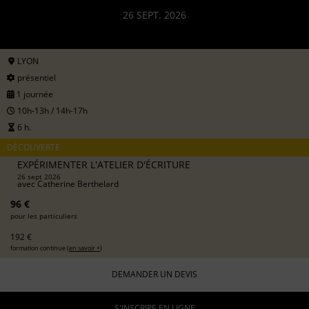
26 SEPT. 2026
LYON
présentiel
1 journée
10h-13h / 14h-17h
6 h.
DÉCOUVERTE
EXPÉRIMENTER L'ATELIER D'ÉCRITURE
26 sept 2026
avec
Catherine Berthelard
96 €
pour les particuliers
192 €
formation continue (
en savoir +
)
DEMANDER UN DEVIS
S'INSCRIRE EN LIGNE